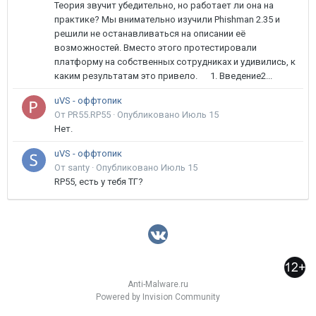
Теория звучит убедительно, но работает ли она на
практике? Мы внимательно изучили Phishman 2.35 и
решили не останавливаться на описании её
возможностей. Вместо этого протестировали
платформу на собственных сотрудниках и удивились, к
каким результатам это привело. 1. Введение2...
uVS - оффтопик
От PR55.RP55 ·
Опубликовано
Июль 15
Нет.
uVS - оффтопик
От santy ·
Опубликовано
Июль 15
RP55, есть у тебя ТГ?
Anti-Malware.ru
Powered by Invision Community