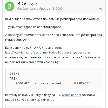
BDV
10
Опубликовано
Январь 18, 2009
Вам выдали такой ответ локальные регистраторы, поскольку
1. у них этот адрес не зарегистрирован
2. советуют посмотреть этот адрес у глобального регистратора
IP адресов: IANA.
Если зайти на сайт IANA и посмотреть
http://www.iana.org/assignments/ipv4-address-space/
то за
искомый адрес отвечает локальный регистратор ARIN (адреса
выдаются блоками сетей класса А)
066/8   
ARIN                                          
   2000-07   whois.arin.net      ALLOCATED
поэтому заходим к нему в базу WHOIS
whois.arin.net
вбиваем
адрес 66.249.71.108 и видим ответ