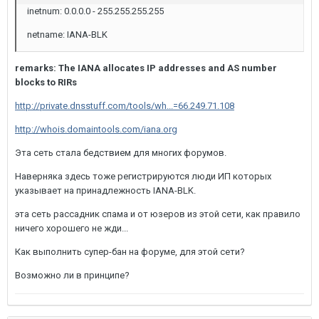
inetnum: 0.0.0.0 - 255.255.255.255
netname: IANA-BLK
remarks: The IANA allocates IP addresses and AS number
blocks to RIRs
http://private.dnsstuff.com/tools/wh...=66.249.71.108
http://whois.domaintools.com/iana.org
Эта сеть стала бедствием для многих форумов.
Наверняка здесь тоже регистрируются люди ИП которых
указывает на принадлежность IANA-BLK.
эта сеть рассадник спама и от юзеров из этой сети, как правило
ничего хорошего не жди...
Как выполнить супер-бан на форуме, для этой сети?
Возможно ли в принципе?