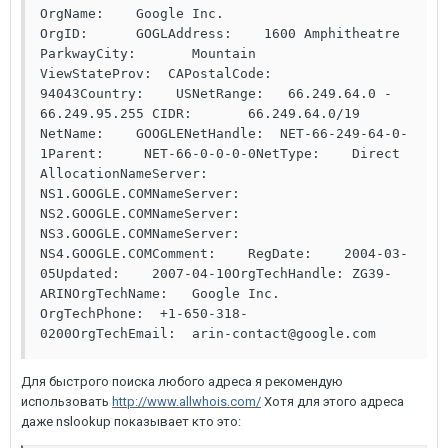
OrgName:    Google Inc. 
OrgID:      GOGLAddress:    1600 Amphitheatre 
ParkwayCity:       Mountain 
ViewStateProv:  CAPostalCode: 
94043Country:    USNetRange:   66.249.64.0 - 
66.249.95.255 CIDR:       66.249.64.0/19 
NetName:    GOOGLENetHandle:  NET-66-249-64-0-
1Parent:     NET-66-0-0-0-0NetType:    Direct 
AllocationNameServer: 
NS1.GOOGLE.COMNameServer: 
NS2.GOOGLE.COMNameServer: 
NS3.GOOGLE.COMNameServer: 
NS4.GOOGLE.COMComment:    RegDate:    2004-03-
05Updated:    2007-04-10OrgTechHandle: ZG39-
ARINOrgTechName:   Google Inc. 
OrgTechPhone:  +1-650-318-
0200OrgTechEmail:  arin-contact@google.com
Для быстрого поиска любого адреса я рекомендую
использовать
http://www.allwhois.com/
Хотя для этого адреса
даже nslookup показывает кто это: