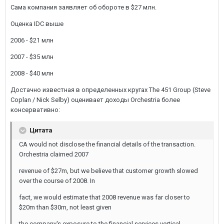
Сама компания заявляет об обороте в $27 млн.
Оценка IDC выше
2006 - $21 млн
2007 - $35 млн
2008 - $40 млн
Достачно известная в определенных кругах The 451 Group (Steve
Coplan / Nick Selby) оценивает доходы Orchestria более
консервативно:
Цитата
CA would not disclose the financial details of the transaction.
Orchestria claimed 2007
revenue of $27m, but we believe that customer growth slowed
over the course of 2008. In
fact, we would estimate that 2008 revenue was far closer to
$20m than $30m, not least given
the company's exposure to the financial services vertical