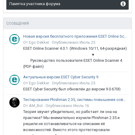
Памятка участника форума
СООБЩЕНИЯ
Новая версия бесплатного приложения ESET Online Scanner доступна пользователям
От Ego Dekker ·
Опубликовано
Июль 25
ESET Online Scanner 4.0.1 (Windows 10/11, 64-разрядная)
●
Руководство пользователя ESET Online Scanner 4
(PDF-файл)
Актуальные версии ESET Cyber Security 9
От Ego Dekker ·
Опубликовано
Июль 25
ESET Cyber Security был обновлён до версии 9.0.6700.
Тестирование Phishman 2.35, системы повышения осведомлённости пользователей в сфере ИБ
От AM_Bot ·
Опубликовано
Июль 16
Теория звучит убедительно, но работает ли она на
практике? Мы внимательно изучили Phishman 2.35 и
решили не останавливаться на описании её
возможностей. Вместо этого протестировали