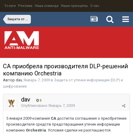
Услуги
Реклама
Наша команда
Наши принципы
О нас
Защита от утечки информации (DLP) и шифрование
CA приобрела производителя DLP-решений
компанию Orchestria
Автор
dav
,
Январь 7, 2009
в
Защита от утечки информации (DLP) и
шифрование
dav
5
Опубликовано
Январь 7, 2009
5 января 2009 компания
CA
достигла соглашения о приобретение
производителя средств предотвращения утечек информации
компанию
Orchestria
. Условия сделки не разглашаются.