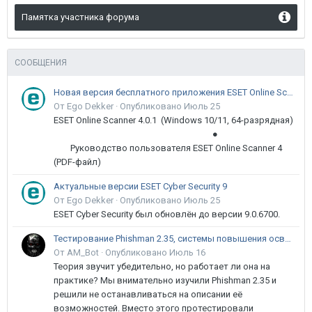
Памятка участника форума
СООБЩЕНИЯ
Новая версия бесплатного приложения ESET Online Scanner доступна пользователям
От Ego Dekker ·
Опубликовано
Июль 25
ESET Online Scanner 4.0.1 (Windows 10/11, 64-разрядная)
●
Руководство пользователя ESET Online Scanner 4
(PDF-файл)
Актуальные версии ESET Cyber Security 9
От Ego Dekker ·
Опубликовано
Июль 25
ESET Cyber Security был обновлён до версии 9.0.6700.
Тестирование Phishman 2.35, системы повышения осведомлённости пользователей в сфере ИБ
От AM_Bot ·
Опубликовано
Июль 16
Теория звучит убедительно, но работает ли она на
практике? Мы внимательно изучили Phishman 2.35 и
решили не останавливаться на описании её
возможностей. Вместо этого протестировали