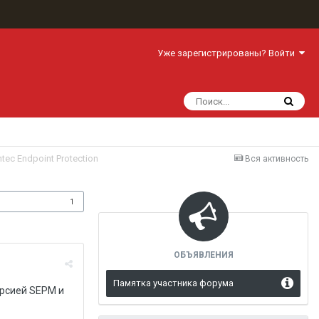
Уже зарегистрированы? Войти
tec Endpoint Protection
Вся активность
одписчики
1
ОБЪЯВЛЕНИЯ
Памятка участника форума
ерсией SEPM и