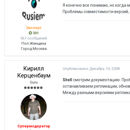
Я конечно все понимаю, но когда 
Проблемы совместимости версий, 
Эксперт
301
567 сообщений
Пол:
Женщина
Город:
Москва
Кирилл
Опубликовано
Декабрь 19, 2008
Керценбаум
Shell
смотрим документацию. Проб
Guru
останавливаем репликации, обнов
Между разными версиями репликац
Супермодератор