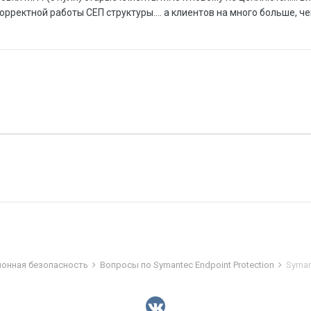
ректной работы СЕП структуры.... а клиентов на много больше, чем
ионная безопасность
Вопросы по Symantec Endpoint Protection
Syman