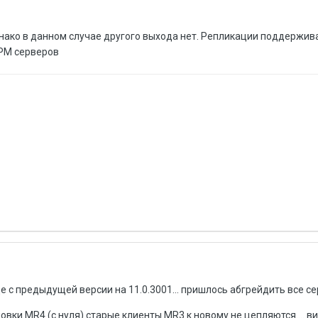
нако в данном случае другого выхода нет. Репликации поддержив
PM серверов
 с предыдущей версии на 11.0.3001... пришлось абгрейдить все сер
ановки MR4 (с нуля) старые клиенты MR3 к новому не цепляются.... 