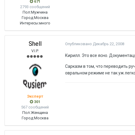
671
2793 сообщений
Пол:
Мужчина
Город:
Москва
Интересы:
много
Shell
Опубликовано
Декабрь 22, 2008
V.I.P.
Кирилл. Это все ясно. Документац
Сарказм в том, что переводить ру
овральном режиме не так уж легко
Эксперт
301
567 сообщений
Пол:
Женщина
Город:
Москва