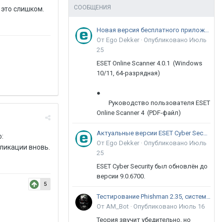
СООБЩЕНИЯ
 это слишком.
Новая версия бесплатного приложения ESET Online Scanner доступна пользователям
От Ego Dekker ·
Опубликовано
Июль
25
ESET Online Scanner 4.0.1 (Windows
10/11, 64-разрядная)
●
Руководство пользователя ESET
Online Scanner 4 (PDF-файл)
Актуальные версии ESET Cyber Security 9
:
От Ego Dekker ·
Опубликовано
Июль
ликации вновь.
25
ESET Cyber Security был обновлён до
версии 9.0.6700.
5
Тестирование Phishman 2.35, системы повышения осведомлённости пользователей в сфере ИБ
От AM_Bot ·
Опубликовано
Июль 16
Теория звучит убедительно, но