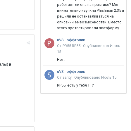
работает ли она на практике? Мы
внимательно изучили Phishman 2.35 и
решили не останавливаться на
описании её возможностей. Вместо
этого протестировали платформу...
uVS - оффтопик
От PR55.RP55 ·
Опубликовано
Июль
15
Нет.
алы) в
uVS - оффтопик
От santy ·
Опубликовано
Июль 15
RP55, есть у тебя ТГ?