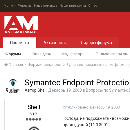
Услуги
Реклама
Наша команда
Наши принципы
О нас
Просмотр
Активность
Лидеры форума
Форумы
Календарь
Модераторы
Пользователи онл
Главная
Форумы вендоров
Symantec - комплексная информац
Symantec Endpoint Protectio
Автор
Shell
,
Декабрь 19, 2008
в
Вопросы по Symantec E
Shell
Опубликовано
Декабрь 19, 2008
V.I.P.
Господа, не подскажете - возмож
предыдущей (11.0.3001).