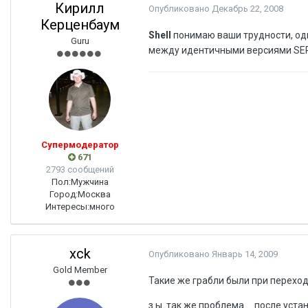
Кирилл
Опубликовано
Декабрь 22, 2008
Керценбаум
Shell
понимаю ваши трудности, од
Guru
между идентичными версиями SE
Супермодератор
671
2793 сообщений
Пол:
Мужчина
Город:
Москва
Интересы:
много
xck
Опубликовано
Январь 14, 2009
Gold Member
Такие же грабли были при переходе
з.ы. так же проблема.... после уст