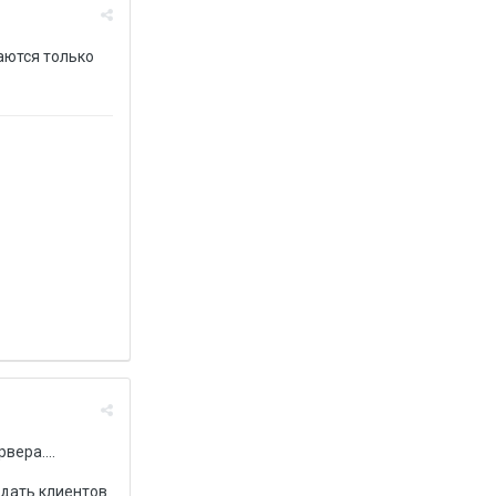
аются только
вера....
видать клиентов