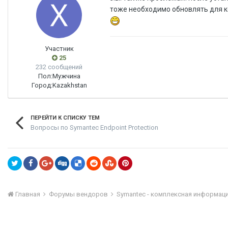
тоже необходимо обновлять для кор
Участник
25
232 сообщений
Пол:
Мужчина
Город:
Kazakhstan
ПЕРЕЙТИ К СПИСКУ ТЕМ
Вопросы по Symantec Endpoint Protection
Главная
Форумы вендоров
Symantec - комплексная информац