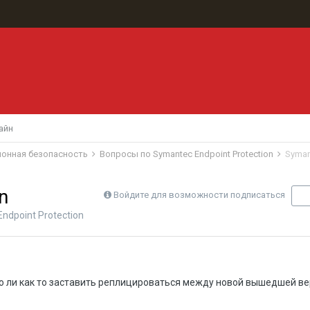
айн
ионная безопасность
Вопросы по Symantec Endpoint Protection
Syman
n
Войдите для возможности подписаться
П
ndpoint Protection
но ли как то заставить реплицироваться между новой вышедшей в