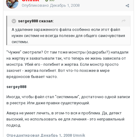
997
Опубликовано
Декабрь 1, 2008
sergey888 сказал:
А удаление зараженного файла особенно если этот файл
нужен системе не всегда полезен для общего самочувствия
системы.
"Чужие" смотрели? От там тоже монстры (хэдкрабы?) нападали
на жертву и захватывали так, что теперь ее жизнь зависела от
монстра. Убей его - погибнет и жертва. Если монстр просто
захочет - жертва погибнет. Вот что-то похожее в мире
вредоносов бывает часто.
sergey888
Иногда, чтобы файл стал "системным", достаточно одной записи
в реестре. Или даже правки существующей.
Авира не умеет лечить, в этом-то вся и проблема. Да, детект
высокий, но использовать ее для лечения - это неправильный
подход.
Отредактировал
Декабрь 1, 2008
Umnik