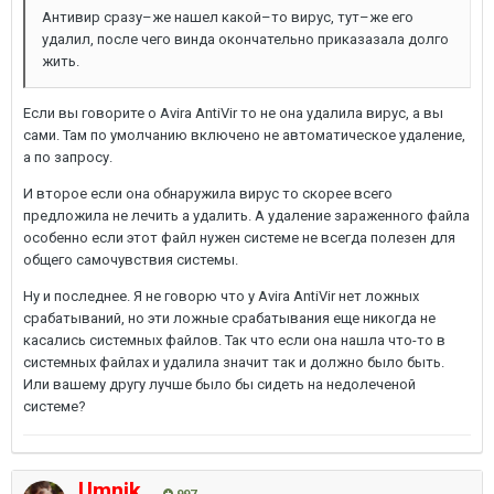
Антивир сразу–же нашел какой–то вирус, тут–же его
удалил, после чего винда окончательно приказазала долго
жить.
Если вы говорите о Avira AntiVir то не она удалила вирус, а вы
сами. Там по умолчанию включено не автоматическое удаление,
а по запросу.
И второе если она обнаружила вирус то скорее всего
предложила не лечить а удалить. А удаление зараженного файла
особенно если этот файл нужен системе не всегда полезен для
общего самочувствия системы.
Ну и последнее. Я не говорю что у Avira AntiVir нет ложных
срабатываний, но эти ложные срабатывания еще никогда не
касались системных файлов. Так что если она нашла что-то в
системных файлах и удалила значит так и должно было быть.
Или вашему другу лучше было бы сидеть на недолеченой
системе?
Umnik