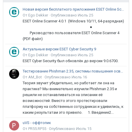
Новая версия бесплатного приложения ESET Online Scanner доступна пользователям
От Ego Dekker ·
Опубликовано
Июль 25
ESET Online Scanner 4.0.1 (Windows 10/11, 64-разрядная)
●
Руководство пользователя ESET Online Scanner 4
(PDF-файл)
Актуальные версии ESET Cyber Security 9
От Ego Dekker ·
Опубликовано
Июль 25
ESET Cyber Security был обновлён до версии 9.0.6700.
Тестирование Phishman 2.35, системы повышения осведомлённости пользователей в сфере ИБ
От AM_Bot ·
Опубликовано
Июль 16
Теория звучит убедительно, но работает ли она на
практике? Мы внимательно изучили Phishman 2.35 и
решили не останавливаться на описании её
возможностей. Вместо этого протестировали
платформу на собственных сотрудниках и удивились, к
каким результатам это привело. 1. Введение2...
uVS - оффтопик
От PR55.RP55 ·
Опубликовано
Июль 15