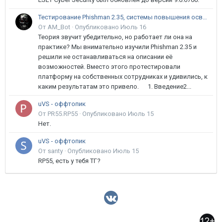
Тестирование Phishman 2.35, системы повышения осведомлённости пользователей в сфере ИБ
От AM_Bot ·
Опубликовано
Июль 16
Теория звучит убедительно, но работает ли она на
практике? Мы внимательно изучили Phishman 2.35 и
решили не останавливаться на описании её
возможностей. Вместо этого протестировали
платформу на собственных сотрудниках и удивились, к
каким результатам это привело. 1. Введение2...
uVS - оффтопик
От PR55.RP55 ·
Опубликовано
Июль 15
Нет.
uVS - оффтопик
От santy ·
Опубликовано
Июль 15
RP55, есть у тебя ТГ?