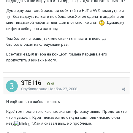
надоедать.Я же вырубил Антивир,а нифига,чё с катушек съехал?
Думаю,ну раз такой расклад событий,то HJT и AVZ помогут,но и
тут без надругательств не обошлось.Хотел сделать апдейт,а он
мне типа,какой нафиг апдейт...он в отключке,спит
.Думаю,ну
ни фига себе дела и расклад.
Тем более я спешил,так мне сканить и чистить некогда
было,отложил на следующий раз.
Всё-таки ездил вчера на концерт Романа Карцева,а его
пропустить я никак не могу.
3TE116
45
Опубликовано
Ноябрь 27, 2008
И ещё кое-что забыл сказать.
КурИтом после того,как просканил - флешку вынял.Представьте
что я увидел...Курит неизвестно откуда сам появился,но окна
нету
.Как я сказал выше о проблеме.