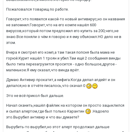
Пожаловался товарищ по работе.
Говорит,что появился какой-то новый антивирус,но он названия
не запомнил.Говорит,что на его компе нашёл 600
вирусов,который потом предложил его купить за 200,чего,не
знаю.Все поняли о чём я говорю и я ему объяснил.НО дело не в
этом.
Вчера я смотрел его комп,а там такая попсня была мама не
горюй.Курит нашёл 1 троян и убил.Там ещё 2 сообщения винды
было типа перезагрузится просится - одно большое,другое -
маленькое.Я ему сказал,что винда врёт.
Думаю Антивир прокатит,а нифига.Когда делал апдейт и он
делался,но в отчёте писалось,что скачал 0
Это не всё прикол был дальше.
Начал сканить,нашёл файлик на котором он просто зацыклился
и сыпал алертом,где был только Карантин
.Надоело
это.Вырубил антивир и что вы думаете?
Вырубить-то вырубил,но этот алерт продолжал дальше