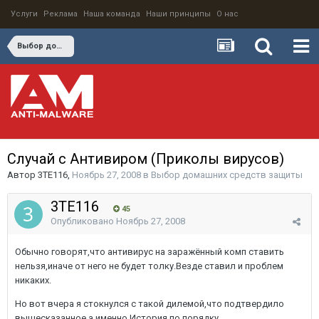
Услуги
Реклама
Наша команда
Наши принципы
О нас
Выбор домашних средств защиты
Случай с Антивиром (Приколы вирусов)
Автор
3TE116
,
Ноябрь 27, 2008
в
Выбор домашних средств защиты
3TE116
45
Опубликовано
Ноябрь 27, 2008
Обычно говорят,что антивирус на заражённый комп ставить
нельзя,иначе от него не будет толку.Везде ставил и проблем
никаких.
Но вот вчера я стокнулся с такой дилемой,что подтвердило
вышесказанное,а именно.История по порядку.