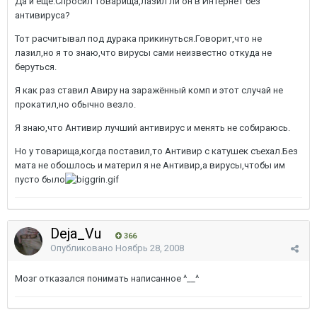
Да и ещё.Спросил товарища,лазил ли он в Интернет без
антивируса?
Тот расчитывал под дурака прикинуться.Говорит,что не
лазил,но я то знаю,что вирусы сами неизвестно откуда не
беруться.
Я как раз ставил Авиру на заражённый комп и этот случай не
прокатил,но обычно везло.
Я знаю,что Антивир лучший антивирус и менять не собираюсь.
Но у товарища,когда поставил,то Антивир с катушек съехал.Без
мата не обошлось и материл я не Антивир,а вирусы,чтобы им
пусто было
Deja_Vu
366
Опубликовано
Ноябрь 28, 2008
Мозг отказался понимать написанное ^__^