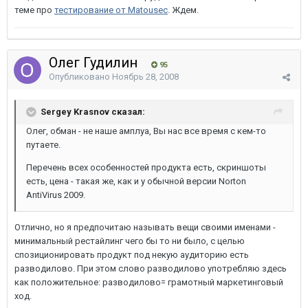
теме про
тестирование от Matousec
. Ждем.
Олег Гудилин
95
Опубликовано
Ноябрь 28, 2008
Sergey Krasnov сказал:
Олег, обман - не наше амплуа, Вы нас все время с кем-то
путаете.
Перечень всех особенностей продукта есть, скриншоты
есть, цена - такая же, как и у обычной версии Norton
AntiVirus 2009.
Отлично, но я предпочитаю называть вещи своими именами -
минимальный рестайлинг чего бы то ни было, с целью
спозиционировать продукт под некую аудиторию есть
разводилово. При этом слово разводилово употребляю здесь
как положительное: разводилово= грамотный маркетинговый
ход.