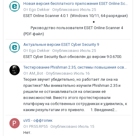
Новая версия бесплатного приложения ESET Online Scanner доступна пользователям
От Ego Dekker ·
Опубликовано
Июль 25
ESET Online Scanner 4.0.1 (Windows 10/11, 64-разрядная)
●
Руководство пользователя ESET Online Scanner 4
(PDF-файл)
Актуальные версии ESET Cyber Security 9
От Ego Dekker ·
Опубликовано
Июль 25
ESET Cyber Security был обновлён до версии 9.0.6700.
Тестирование Phishman 2.35, системы повышения осведомлённости пользователей в сфере ИБ
От AM_Bot ·
Опубликовано
Июль 16
Теория звучит убедительно, но работает ли она на
практике? Мы внимательно изучили Phishman 2.35 и
решили не останавливаться на описании её
возможностей. Вместо этого протестировали
платформу на собственных сотрудниках и удивились, к
каким результатам это привело. 1. Введение2...
uVS - оффтопик
От PR55.RP55 ·
Опубликовано
Июль 15
Нет.