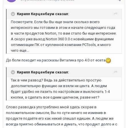
Кирилл Керценбаум сказал:
Посмотрите. Если бы Вы еще знали сколько всего
интересного мы готовим в этом и начале следующего года
в части продуктов Norton, то вам стало бы еще интереснее.
А скоро уже выход Norton 360 3.0 с новейшими функциями
оптимизации ПК от купленной компании PCTools, и много
чего еще...
До боли походит на рассказы Виталика про 4.0 от есета
Кирилл Керценбаум сказал:
Так в чем развод? Ведь за действительно простую
дополнительную функцию ни взяли ни цента. А людям
будет удобно не лазить по настройкам и выключать 1-4
кнопки, а сделать все одним щелчком, разве нет?
Слово разводка употреблено мной здесь скорее в
положительном смысле, Вы по сути ничего не изменив в
продукте подаёте его как некий спешал едишен. А людям же
всегда приятно обманываться и думать, что продукт долго и с