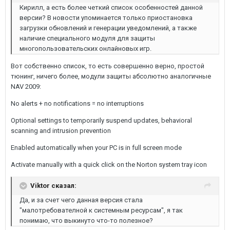
Кирилл, а есть более четкий список особенностей данной
версии? В новости упоминается только приостановка
загрузки обновлений и генерации уведомлений, а также
наличие специального модуля для защиты
многопользовательских онлайновых игр.
Вот собственно список, то есть совершенно верно, простой
тюнинг, ничего более, модули защиты абсолютно аналогичные
NAV 2009:
No alerts + no notifications = no interruptions
Optional settings to temporarily suspend updates, behavioral
scanning and intrusion prevention
Enabled automatically when your PC is in full screen mode
Activate manually with a quick click on the Norton system tray icon
Viktor сказал:
Да, и за счет чего данная версия стала
"малотребователной к системным ресурсам", я так
понимаю, что выкинуто что-то полезное?