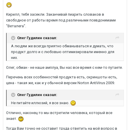
Кирилл, тебя засекли. Заканчивай пиарить словаков в
свободное от работы время под различными псевдонимами
"Веталега".
Олег Гудилин сказал:
А людям же всегда приятно обманываться и думать, что
продукт долго и с любовью оптимизировали именно для
них.
Олег, обман - не наше амплуа, Вы нас все время с кем-то путаете.
Перечень всех особенностей продукта есть, скриншоты есть,
цена - такая же, как и у обычной версии Norton AntiVirus 2009.
Олег Гудилин сказал:
Не питайте иллюзий, я все знаю.
Отлично, наконец-то мы встретили человека, который все
знает.
Тогда Вам точно не составит труда ответить на мой вопрос в