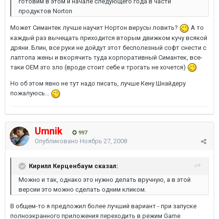
готовим в этом и начале следующего года в части
продуктов Norton
Может Симантек лучше научит Нортон вирусы ловить?
А то
каждый раз вычещать приходится вторым движком кучу всякой
дряни. Блин, все руки не дойдут этот бесполезный софт снести с
лаптопа жены и вкорячить туда корпоративный Симантек, все-
таки ОЕМ это зло (вроде стоит себе и трогать не хочется)
Но об этом явно не тут надо писать, лучше Кену Шнайдеру
пожалуюсь...
Umnik
997
Опубликовано
Ноябрь 27, 2008
Кирилл Керценбаум сказал:
Можно и так, однако это нужно делать вручную, а в этой
версии это можно сделать одним кликом.
В общем-то я предложил более лучший вариант - при запуске
полноэкранного приложения переходить в режим Game