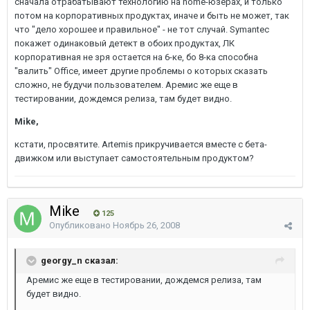
сначала отрабатывают технологию на home-юзерах, и только
потом на корпоративных продуктах, иначе и быть не может, так
что "дело хорошее и правильное" - не тот случай. Symantec
покажет одинаковый детект в обоих продуктах, ЛК
корпоративная не зря остается на 6-ке, бо 8-ка способна
"валить" Office, имеет другие проблемы о которых сказать
сложно, не будучи пользователем. Аремис же еще в
тестировании, дождемся релиза, там будет видно.
Mike,
кстати, просвятите. Artemis прикручивается вместе с бета-
движком или выступает самостоятельным продуктом?
Mike
125
Опубликовано
Ноябрь 26, 2008
georgy_n сказал:
Аремис же еще в тестировании, дождемся релиза, там
будет видно.