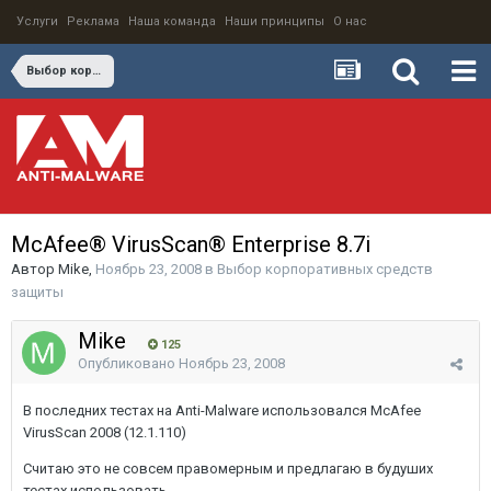
Услуги
Реклама
Наша команда
Наши принципы
О нас
Выбор корпоративных средств защиты
McAfee® VirusScan® Enterprise 8.7i
Автор
Mike
,
Ноябрь 23, 2008
в
Выбор корпоративных средств
защиты
Mike
125
Опубликовано
Ноябрь 23, 2008
В последних тестах на Anti-Malware использовался McAfee
VirusScan 2008 (12.1.110)
Считаю это не совсем правомерным и предлагаю в будуших
тестах использовать