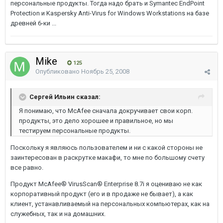
персональные продукты. Тогда надо брать и Symantec EndPoint
Protection и Kaspersky Anti-Virus for Windows Workstations на базе
древней 6-ки ...
Mike
125
Опубликовано
Ноябрь 25, 2008
Сергей Ильин сказал:
Я понимаю, что McAfee сначала докручивает свои корп.
продукты, это дело хорошее и правильное, но мы
тестируем персональные продукты.
Поскольку я являюсь пользователем и ни с какой стороны не
заинтересован в раскрутке макафи, то мне по большому счету
все равно.
Продукт McAfee® VirusScan® Enterprise 8.7i я оцениваю не как
корпоративный продукт (его и в продаже не бывает), а как
клиент, устанавливаемый на персональных компьютерах, как на
служебных, так и на домашних.