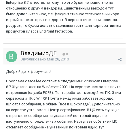
Enterprise 8.7i в тесты, потому что это будет неправильно по
отношению к другим вендорам. Единственным выходом тут
было дополнительное, т.е. факультативное тестировании корп.
версий от некоторых вендоров. В перспективе, если позволят
ресурсы, то будем делать отдельные тесты для корпоративных
продуктов класса EndPoint Protection.
ВладимирДЕ
0
Опубликовано
Май 28, 2010
Добрый день форумчане!
Проблема с McAfee состоит в следующем: VirusScan Enterprise
8.7.0i установлен на WinServer 2003. На сервере настроена почта
встроенная (служба POP3). Почта работает между 2-мя ПК. Этим
сервером и ПК с WinXP. Почта между ними работает хорошо,
шлются сообщения, в общем "всё в шоколаде". Дополнительно
на сервере установлен Центр сертификации. В ЦС есть функция
отправлять сообщения на указанный почтовый ящик, по
наступлению определенных событий. Наступает событие и ЦС
отсылает сообщение на указанный почтовый ящик. Тут