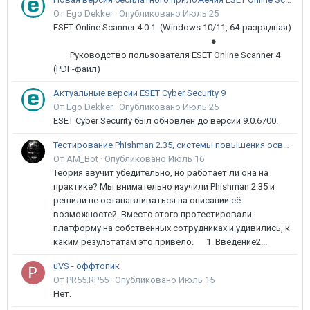
От Ego Dekker ·
Опубликовано
Июль 25
ESET Online Scanner 4.0.1 (Windows 10/11, 64-разрядная)
●
Руководство пользователя ESET Online Scanner 4
(PDF-файл)
Актуальные версии ESET Cyber Security 9
От Ego Dekker ·
Опубликовано
Июль 25
ESET Cyber Security был обновлён до версии 9.0.6700.
Тестирование Phishman 2.35, системы повышения осведомлённости пользователей в сфере ИБ
От AM_Bot ·
Опубликовано
Июль 16
Теория звучит убедительно, но работает ли она на
практике? Мы внимательно изучили Phishman 2.35 и
решили не останавливаться на описании её
возможностей. Вместо этого протестировали
платформу на собственных сотрудниках и удивились, к
каким результатам это привело. 1. Введение2...
uVS - оффтопик
От PR55.RP55 ·
Опубликовано
Июль 15
Нет.