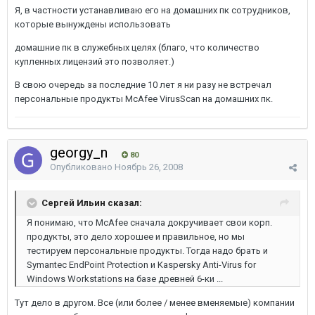
Я, в частности устанавливаю его на домашних пк сотрудников,
которые вынуждены использовать
домашние пк в служебных целях (благо, что количество
купленных лицензий это позволяет.)
В свою очередь за последние 10 лет я ни разу не встречал
персональные продукты McAfee VirusScan на домашних пк.
georgy_n
80
Опубликовано
Ноябрь 26, 2008
Сергей Ильин сказал:
Я понимаю, что McAfee сначала докручивает свои корп.
продукты, это дело хорошее и правильное, но мы
тестируем персональные продукты. Тогда надо брать и
Symantec EndPoint Protection и Kaspersky Anti-Virus for
Windows Workstations на базе древней 6-ки ...
Тут дело в другом. Все (или более / менее вменяемые) компании