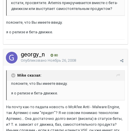
кстати, просвятите. Artemis прикручивается вместе с бета-
движком или выступает самостоятельным продуктом?
поясните, что Вы имеете ввиду.
я о релизе и бета-движке.
georgy_n
80
Опубликовано
Ноябрь 26, 2008
Mike сказал:
поясните, что Вы имеете ввиду.
я о релизе и бета-движке.
На почту как-то падала новость о McAfee Anti - Malware Engine,
так Артемис с ним "придет"? Я не совсем понимаю технологии
Артемис... Она достаточно долго висит (висела) в статусе беты,
и? Т. е. зависит от движка, баз, самостоятельного продукта?
Иными словами - если я ставлю клиента VSE, он уже имеет эту