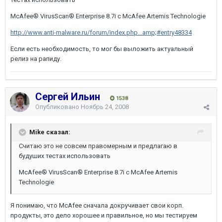
McAfee® VirusScan® Enterprise 8.7i с McAfee Artemis Technologie
http://www.anti-malware.ru/forum/index.php...amp;#entry48334
Eсли есть необходимость, то мог бы выложить актуальный
релиз на рапиду.
Сергей Ильин
1538
Опубликовано
Ноябрь 24, 2008
Mike сказал:
Считаю это не совсем правомерным и предлагаю в
будуших тестах использовать
McAfee® VirusScan® Enterprise 8.7i с McAfee Artemis
Technologie
Я понимаю, что McAfee сначала докручивает свои корп.
продукты, это дело хорошее и правильное, но мы тестируем