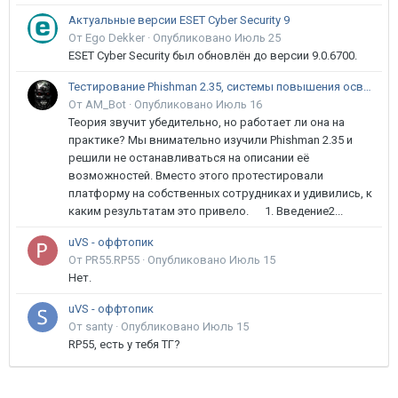
Актуальные версии ESET Cyber Security 9
От Ego Dekker ·
Опубликовано
Июль 25
ESET Cyber Security был обновлён до версии 9.0.6700.
Тестирование Phishman 2.35, системы повышения осведомлённости пользователей в сфере ИБ
От AM_Bot ·
Опубликовано
Июль 16
Теория звучит убедительно, но работает ли она на
практике? Мы внимательно изучили Phishman 2.35 и
решили не останавливаться на описании её
возможностей. Вместо этого протестировали
платформу на собственных сотрудниках и удивились, к
каким результатам это привело. 1. Введение2...
uVS - оффтопик
От PR55.RP55 ·
Опубликовано
Июль 15
Нет.
uVS - оффтопик
От santy ·
Опубликовано
Июль 15
RP55, есть у тебя ТГ?