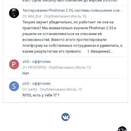
ESET Cyber Security был обновлён до версии 9.0.6700.
Тестирование Phishman 2.35, системы повышения осведомлённости пользователей в сфере ИБ
От AM_Bot ·
Опубликовано
Июль 16
Теория звучит убедительно, но работает ли она на
практике? Мы внимательно изучили Phishman 2.35 и
решили не останавливаться на описании её
возможностей. Вместо этого протестировали
платформу на собственных сотрудниках и удивились, к
каким результатам это привело. 1. Введение2...
uVS - оффтопик
От PR55.RP55 ·
Опубликовано
Июль 15
Нет.
uVS - оффтопик
От santy ·
Опубликовано
Июль 15
RP55, есть у тебя ТГ?