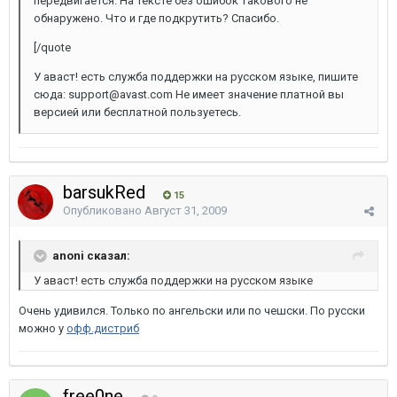
передвигается. На тексте без ошибок такового не
обнаружено. Что и где подкрутить? Спасибо.
[/quote
У аваст! есть служба поддержки на русском языке, пишите
сюда: support@avast.com Не имеет значение платной вы
версией или бесплатной пользуетесь.
barsukRed
15
Опубликовано
Август 31, 2009
anoni сказал:
У аваст! есть служба поддержки на русском языке
Очень удивился. Только по ангельски или по чешски. По русски
можно у
офф.дистриб
free0ne