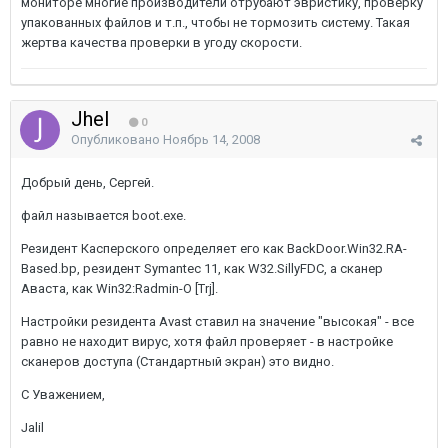
мониторе многие производители отрубают эвристику, проверку
упакованных файлов и т.п., чтобы не тормозить систему. Такая
жертва качества проверки в угоду скорости.
Jhel
0
Опубликовано
Ноябрь 14, 2008
Добрый день, Сергей.
файл называется boot.exe.
Резидент Касперского определяет его как BackDoor.Win32.RA-
Based.bp, резидент Symantec 11, как W32.SillyFDC, а сканер
Аваста, как Win32:Radmin-O [Trj].
Настройки резидента Avast ставил на значение "высокая" - все
равно не находит вирус, хотя файл проверяет - в настройке
сканеров доступа (Стандартный экран) это видно.
С Уважением,
Jalil