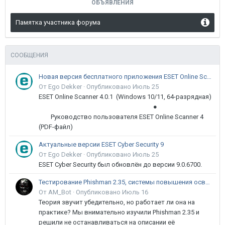
ОБЪЯВЛЕНИЯ
Памятка участника форума
СООБЩЕНИЯ
Новая версия бесплатного приложения ESET Online Scanner доступна пользователям
От Ego Dekker ·
Опубликовано
Июль 25
ESET Online Scanner 4.0.1 (Windows 10/11, 64-разрядная)
●
Руководство пользователя ESET Online Scanner 4
(PDF-файл)
Актуальные версии ESET Cyber Security 9
От Ego Dekker ·
Опубликовано
Июль 25
ESET Cyber Security был обновлён до версии 9.0.6700.
Тестирование Phishman 2.35, системы повышения осведомлённости пользователей в сфере ИБ
От AM_Bot ·
Опубликовано
Июль 16
Теория звучит убедительно, но работает ли она на
практике? Мы внимательно изучили Phishman 2.35 и
решили не останавливаться на описании её