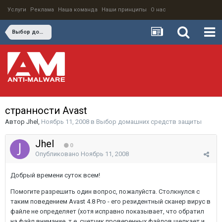
Услуги
Реклама
Наша команда
Наши принципы
О нас
Выбор домашних средств защиты
странности Avast
Автор
Jhel
,
Ноябрь 11, 2008
в
Выбор домашних средств защиты
Jhel
0
Опубликовано
Ноябрь 11, 2008
Добрый времени суток всем!
Помогите разрешить один вопрос, пожалуйста. Столкнулся с
таким поведением Avast 4.8 Pro - его резидентный сканер вирус в
файле не определяет (хотя исправно показывает, что обратил
на файл внимание, т.е. счетчик проверенных файлов щелкает и