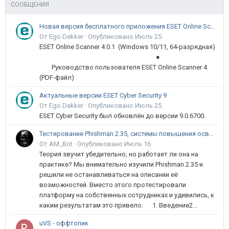
СООБЩЕНИЯ
Новая версия бесплатного приложения ESET Online Scanner доступна пользователям
От Ego Dekker ·
Опубликовано
Июль 25
ESET Online Scanner 4.0.1 (Windows 10/11, 64-разрядная)
●
Руководство пользователя ESET Online Scanner 4
(PDF-файл)
Актуальные версии ESET Cyber Security 9
От Ego Dekker ·
Опубликовано
Июль 25
ESET Cyber Security был обновлён до версии 9.0.6700.
Тестирование Phishman 2.35, системы повышения осведомлённости пользователей в сфере ИБ
От AM_Bot ·
Опубликовано
Июль 16
Теория звучит убедительно, но работает ли она на
практике? Мы внимательно изучили Phishman 2.35 и
решили не останавливаться на описании её
возможностей. Вместо этого протестировали
платформу на собственных сотрудниках и удивились, к
каким результатам это привело. 1. Введение2...
uVS - оффтопик