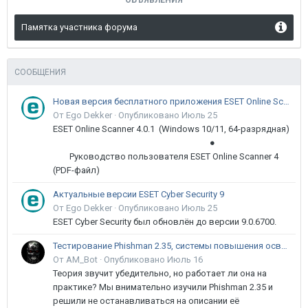
ОБЪЯВЛЕНИЯ
Памятка участника форума
СООБЩЕНИЯ
Новая версия бесплатного приложения ESET Online Scanner доступна пользователям
От Ego Dekker ·
Опубликовано
Июль 25
ESET Online Scanner 4.0.1 (Windows 10/11, 64-разрядная)
●
Руководство пользователя ESET Online Scanner 4
(PDF-файл)
Актуальные версии ESET Cyber Security 9
От Ego Dekker ·
Опубликовано
Июль 25
ESET Cyber Security был обновлён до версии 9.0.6700.
Тестирование Phishman 2.35, системы повышения осведомлённости пользователей в сфере ИБ
От AM_Bot ·
Опубликовано
Июль 16
Теория звучит убедительно, но работает ли она на
практике? Мы внимательно изучили Phishman 2.35 и
решили не останавливаться на описании её