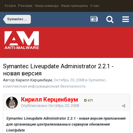
Услуги
Реклама
Наша команда
Наши принципы
О нас
Symantec - комплексная информационная безопасность
Symantec Liveupdate Administrator 2.2.1 -
новая версия
Автор
Кирилл Керценбаум
,
Октябрь 20, 2008
в
Symantec -
комплексная информационная безопасность
Кирилл Керценбаум
671
Опубликовано
Октябрь 20, 2008
Symantec Liveupdate Administrator 2.2.1 - новая версия приложения
для организации централизованных серверов обновления
LiveUpdate