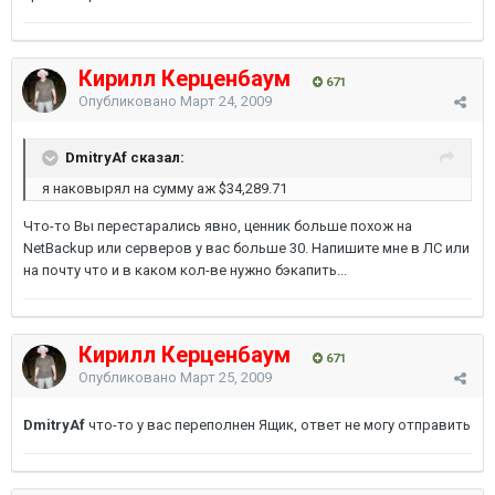
Кирилл Керценбаум
671
Опубликовано
Март 24, 2009
DmitryAf сказал:
я наковырял на сумму аж $34,289.71
Что-то Вы перестарались явно, ценник больше похож на
NetBackup или серверов у вас больше 30. Напишите мне в ЛС или
на почту что и в каком кол-ве нужно бэкапить...
Кирилл Керценбаум
671
Опубликовано
Март 25, 2009
DmitryAf
что-то у вас переполнен Ящик, ответ не могу отправить