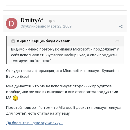
DmitryAf
0
Опубликовано
Март 23, 2009
Кирилл Керценбаум сказал:
Видимо именно поэтому компания Microsoft и продолжает у
себя использовать Symantec Backup Exec, а свои продукты
тестирует на "кошках"
От куда такая информация, что Microsoft использует Symantec
Backup Exec?
Мне думается, что MS не использует сторонних продуктов
вообще, или же оно их выкупает и они становятся продуктами
MS
Простой пример - "о том что Microsoft дескать пользует линухи
для почты", есть статья на эту тему
Да бросьте вы уже эту жвачку…