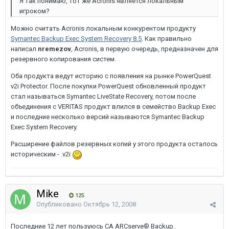
Я так понимаю, тот же Аcronis является локальным
игроком?
Можно считать Acronis локальным конкурентом продукту
Symantec Backup Exec System Recovery 8.5
. Как правильно
написал
nremezov
, Acronis, в первую очередь, предназначен для
резервного копирования систем.
Оба продукта ведут историю с появления на рынке PowerQuest
v2i Protector. После покупки PowerQuest обновленный продукт
стал называться Symantec LiveState Recovery, потом после
объединения с VERITAS продукт влился в семейство Backup Exec
и последние несколько версий называются Symantec Backup
Exec System Recovery.
Расширение файлов резервных копий у этого продукта осталось
историческим - .v2i
Mike
125
Опубликовано
Октябрь 12, 2008
Последние 12 лет пользуюсь CA ARCserve® Backup.