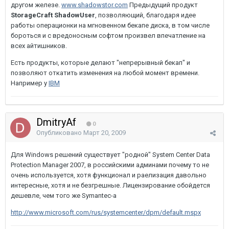
другом железе.
www.shadowstor.com
Предыдущий продукт
StorageCraft ShadowUser
, позволяющий, благодаря идее
работы операционки на мгновенном бекапе диска, в том числе
бороться и с вредоносным софтом произвел впечатление на
всех айтишников.
Есть продукты, которые делают "непрерывный бекап" и
позволяют откатить изменения на любой момент времени.
Например у
IBM
DmitryAf
0
Опубликовано
Март 20, 2009
Для Windows решений существует "родной" System Center Data
Protection Manager 2007, в российскими админами почему то не
очень используется, хотя функционал и раелизация давольно
интересные, хотя и не безгрешные. Лицензирование обойдется
дешевле, чем того же Symantec-а
http://www.microsoft.com/rus/systemcenter/dpm/default.mspx