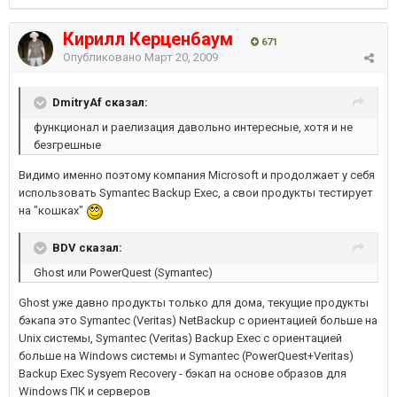
Кирилл Керценбаум
671
Опубликовано
Март 20, 2009
DmitryAf сказал:
функционал и раелизация давольно интересные, хотя и не
безгрешные
Видимо именно поэтому компания Microsoft и продолжает у себя
использовать Symantec Backup Exec, а свои продукты тестирует
на "кошках"
BDV сказал:
Ghost или PowerQuest (Symantec)
Ghost уже давно продукты только для дома, текущие продукты
бэкапа это Symantec (Veritas) NetBackup с ориентацией больше на
Unix системы, Symantec (Veritas) Backup Exec с ориентацией
больше на Windows системы и Symantec (PowerQuest+Veritas)
Backup Exec Sysyem Recovery - бэкап на основе образов для
Windows ПК и серверов