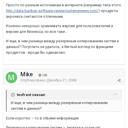
Просто по разным источникам в интернете (например типа этого
http://data-backup-software-review.toptenreviews.com/)
продукты
акрониса считаются отличными.
Конечно нехорошо сравнивать версии для пользователей и
версии для бизнесса, но все таки...
И еще, в чем разница между резервным копированием систем и
данных? Погуглить не удалось, а беглый взгляд по функциям
продуктов - вроде бы одинаково.
Mike
125
Опубликовано
Декабрь 21, 2008
teofrast сказал:
И еще, в чем разница между резервным копированием
систем и данных?
Если коротко – то в обьеме информации:
Резервное копирование систем – десятки и сотни гиг.