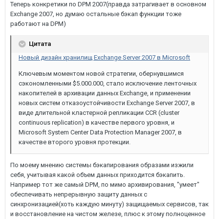
Теперь конкретики по DPM 2007(правда затрагивает в основном
Exchange 2007, но думаю остальные бэкап функции тоже
работают на DPM)
Цитата
Новый дизайн хранилищ Exchange Server 2007 в Microsoft
Ключевым моментом новой стратегии, обернувшимся
сэкономленными $5.000.000, стало исключение ленточных
накопителей в архивации данных Exchange, и применении
новых систем отказоустойчивости Exchange Server 2007, в
виде длительной кластерной репликации CCR (cluster
continuous replication) в качестве первого уровня, и
Microsoft System Center Data Protection Manager 2007, в
качестве второго уровня протекции.
По моему мнению системы бэкапирования образами изжили
себя, учитывая какой объем данных приходится бэкапить.
Например тот же самый DPM, по мимо архивирования, "умеет"
обеспечивать непрерывную защиту данных с
синхронизацией(хоть каждую минуту) защищаемых сервисов, так
и восстановление на чистом железе, плюс к этому полноценное