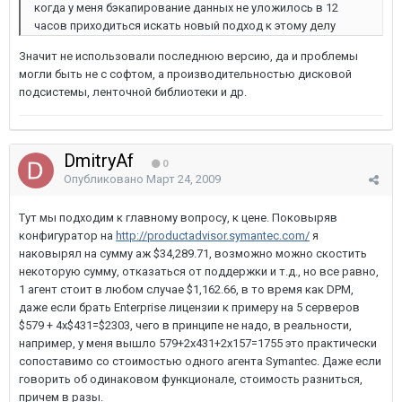
когда у меня бэкапирование данных не уложилось в 12
часов приходиться искать новый подход к этому делу
Значит не использовали последнюю версию, да и проблемы
могли быть не с софтом, а производительностью дисковой
подсистемы, ленточной библиотеки и др.
DmitryAf
0
Опубликовано
Март 24, 2009
Тут мы подходим к главному вопросу, к цене. Поковыряв
конфигуратор на
http://productadvisor.symantec.com/
я
наковырял на сумму аж $34,289.71, возможно можно скостить
некоторую сумму, отказаться от поддержки и т.д., но все равно,
1 агент стоит в любом случае $1,162.66, в то время как DPM,
даже если брать Enterprise лицензии к примеру на 5 серверов
$579 + 4х$431=$2303, чего в принципе не надо, в реальности,
например, у меня вышло 579+2х431+2х157=1755 это практически
сопоставимо со стоимостью одного агента Symantec. Даже если
говорить об одинаковом функционале, стоимость разниться,
причем в разы.