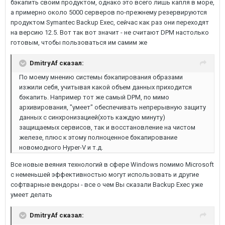
бэкапить своим продуктом, однако это всего лишь капля в море,
а примерно около 5000 серверов по-прежнему резервируются
продуктом Symantec Backup Exec, сейчас как раз они переходят
на версию 12.5. Вот так вот значит - не считают DPM настолько
готовым, чтобы пользоваться им самим же
DmitryAf сказал:
По моему мнению системы бэкапирования образами
изжили себя, учитывая какой объем данных приходится
бэкапить. Например тот же самый DPM, по мимо
архивирования, "умеет" обеспечивать непрерывную защиту
данных с синхронизацией(хоть каждую минуту)
защищаемых сервисов, так и восстановление на чистом
железе, плюс к этому полноценное бэкапирование
новомодного Hyper-V и т.д.
Все новые веяния технологий в сфере Windows помимо Microsoft
с неменьшей эффективностью могут использовать и другие
софтварные вендоры - все о чем Вы сказали Backup Exec уже
умеет делать
DmitryAf сказал: