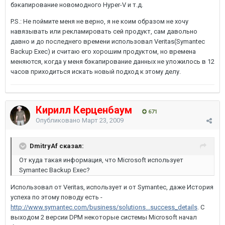
бэкапирование новомодного Hyper-V и т.д.
P.S.: Не поймите меня не верно, я не коим образом не хочу
навязывать или рекламировать сей продукт, сам давольно
давно и до последнего времени использовал Veritas(Symantec
Backup Exec) и считаю его хорошим продуктом, но времена
меняются, когда у меня бэкапирование данных не уложилось в 12
часов приходиться искать новый подход к этому делу.
Кирилл Керценбаум
671
Опубликовано
Март 23, 2009
DmitryAf сказал:
От куда такая информация, что Microsoft использует
Symantec Backup Exec?
Использовал от Veritas, использует и от Symantec, даже История
успеха по этому поводу есть -
http://www.symantec.com/business/solutions...success_details
. С
выходом 2 версии DPM некоторые системы Microsoft начал