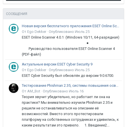
СООБЩЕНИЯ
Новая версия бесплатного приложения ESET Online Scanner доступна пользователям
От Ego Dekker ·
Опубликовано
Июль 25
ESET Online Scanner 4.0.1 (Windows 10/11, 64-разрядная)
●
Руководство пользователя ESET Online Scanner 4
(PDF-файл)
Актуальные версии ESET Cyber Security 9
От Ego Dekker ·
Опубликовано
Июль 25
ESET Cyber Security был обновлён до версии 9.0.6700.
Тестирование Phishman 2.35, системы повышения осведомлённости пользователей в сфере ИБ
От AM_Bot ·
Опубликовано
Июль 16
Теория звучит убедительно, но работает ли она на
практике? Мы внимательно изучили Phishman 2.35 и
решили не останавливаться на описании её
возможностей. Вместо этого протестировали
платформу на собственных сотрудниках и удивились, к
каким результатам это привело. 1. Введение2...