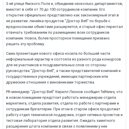
3-ей улице Ямского Поля и, объединив несколько департаментов,
вместит в себя от 70 до 100 сотрудников компании. Его
открытие официально представлено как закономерный этап в
ее развитии: линейка продуктов "Доктор Веб" по борьбе с
вредоносными объектами расширяется, и старый офис перестал
отвечать требованиям по размещению всех сотрудников
компании. Новое, более просторное помещение призвано
решить эту проблему.
Сама презентация нового офиса носила по большей части
неформальный характер и состояла из разного рода конкурсов
для ее участников и поздравительных слов со стороны
руководства "Доктор Веб", а также представителей компаний и
государственных учреждений, имеющих партнерские или
дружеские отношения с виновниками торжества.
PR-менеджер "Доктор Веб" Кирилл Леонов сообщил TelNews, что
в новом помещении предстоит работать менеджерам отдела
маркетинга, отдела развития, отдела по работе с партнерами и
сотрудникам бухгалтерии. При этом в старом офисе продолжат
работу отдел технической поддержки, отдел сетевых проектов и
тестовая лаборатория отдела развития. Ожидать заметного
расширения штата компании в связи с появлением у нее