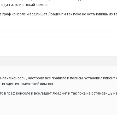
а один из клиентский компов.
 граф консоле и все,пишет Лоадинг и так пока не остановишь из 
новил консоль , настроил все правила и полисы, установил клиент 
 на один из клиентский компов.
 в граф консоле и все,пишет Лоадинг и так пока не остановишь из