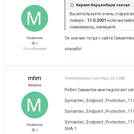
Кирилл Керценбаум сказал:
Вы используете очень старую в
поверх -
11.0.3001
если английс
сомневаюсь, напишите
Новичок
Ок скачаю тогда с сайта Симантека
0
9 сообщений
спасибо!
mhm
Опубликовано
Сентябрь 23, 2008
Newbie
Ребят Симантек мне педлогает заг
Symantec_Endpoint_Protection_11.
Symantec_Endpoint_Protection_11.
Symantec_Endpoint_Protection_11
Новичок
SHA-1
0