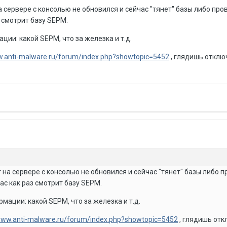
а сервере с консолью не обновился и сейчас "тянет" базы либо про
з смотрит базу SEPM.
ии: какой SEPM, что за железка и т.д.
w.anti-malware.ru/forum/index.php?showtopic=5452
, глядишь отклю
т на сервере с консолью не обновился и сейчас "тянет" базы либо 
ас как раз смотрит базу SEPM.
ации: какой SEPM, что за железка и т.д.
/www.anti-malware.ru/forum/index.php?showtopic=5452
, глядишь от