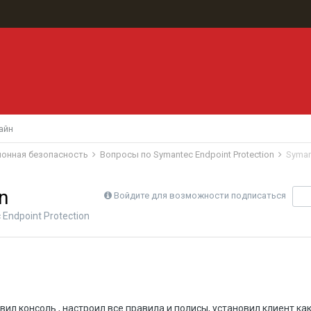
айн
ионная безопасность
Вопросы по Symantec Endpoint Protection
Syman
n
Войдите для возможности подписаться
П
Endpoint Protection
ил консоль , настроил все правила и полисы, установил клиент как