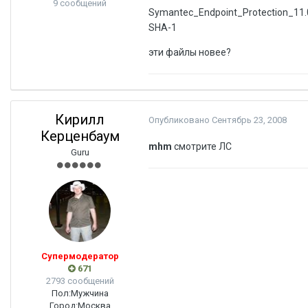
9 сообщений
Symantec_Endpoint_Protection_11
SHA-1
эти файлы новее?
Кирилл
Опубликовано
Сентябрь 23, 2008
Керценбаум
mhm
смотрите ЛС
Guru
Супермодератор
671
2793 сообщений
Пол:
Мужчина
Город:
Москва