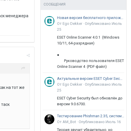
СООБЩЕНИЯ
таск менеджера
Новая версия бесплатного приложения ESET Online Scanner доступна пользователям
От Ego Dekker ·
Опубликовано
Июль
25
ESET Online Scanner 4.0.1 (Windows
10/11, 64-разрядная)
●
Руководство пользователя ESET
Online Scanner 4 (PDF-файл)
Актуальные версии ESET Cyber Security 9
От Ego Dekker ·
Опубликовано
Июль
как на тот же
25
ESET Cyber Security был обновлён до
версии 9.0.6700.
 таск
Тестирование Phishman 2.35, системы повышения осведомлённости пользователей в сфере ИБ
От AM_Bot ·
Опубликовано
Июль 16
Теория звучит убедительно, но