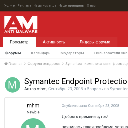
Услуги
Реклама
Наша команда
Наши принципы
О нас
Просмотр
Активность
Лидеры форума
Форумы
Календарь
Модераторы
Пользователи онл
Главная
Форумы вендоров
Symantec - комплексная информац
Symantec Endpoint Protectio
Автор
mhm
,
Сентябрь 23, 2008
в
Вопросы по Symantec 
mhm
Опубликовано
Сентябрь 23, 2008
Newbie
Доброго времени суток!
появилась такая проблема, установ