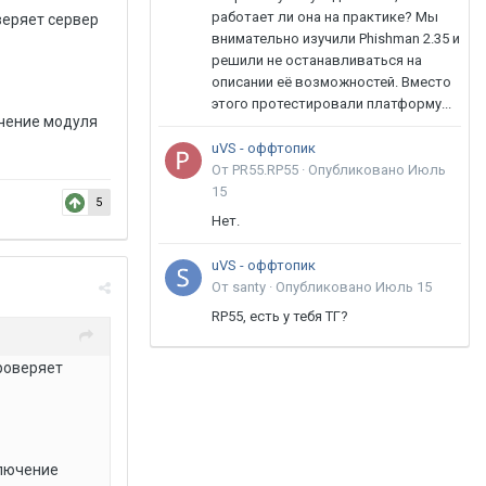
работает ли она на практике? Мы
веряет сервер
внимательно изучили Phishman 2.35 и
решили не останавливаться на
описании её возможностей. Вместо
этого протестировали платформу...
чение модуля
uVS - оффтопик
От PR55.RP55 ·
Опубликовано
Июль
15
5
Нет.
uVS - оффтопик
От santy ·
Опубликовано
Июль 15
RP55, есть у тебя ТГ?
проверяет
ключение