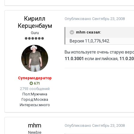
Кирилл
Опубликовано
Сентябрь 23, 2008
Керценбаум
mhm сказал:
Guru
Версия 11,0,776,942.
Вы используете очень старую вер
11.0.3001
если английская,
11.0.2
Супермодератор
671
2793 сообщений
Пол:
Мужчина
Город:
Москва
Интересы:
много
mhm
Опубликовано
Сентябрь 23, 2008
Newbie