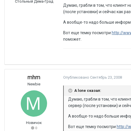
Стольный Дема-Град
Думаю, грабли в том, что клиент н
(после установки) и сейчас как ра
А вообще-то надо больше информац
Вот еще темку посмотри
http://ww
поможет.
mhm
Опубликовано
Сентябрь 23, 2008
Newbie
A lone сказал:
Думаю, грабли в том, что клиен
сервер (после установки) и сейч
А вообще-то надо больше информ
Новичок
Вот еще темку посмотри
http:/
0