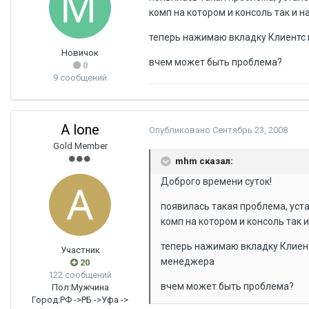
комп на котором и консоль так и н
теперь нажимаю вкладку Клиентс в
Новичок
вчем может быть проблема?
0
9 сообщений
A lone
Опубликовано
Сентябрь 23, 2008
Gold Member
mhm сказал:
Доброго времени суток!
появилась такая проблема, уста
комп на котором и консоль так и
теперь нажимаю вкладку Клиентс
Участник
менеджера
20
122 сообщений
вчем может быть проблема?
Пол:
Мужчина
Город:
РФ ->РБ ->Уфа ->