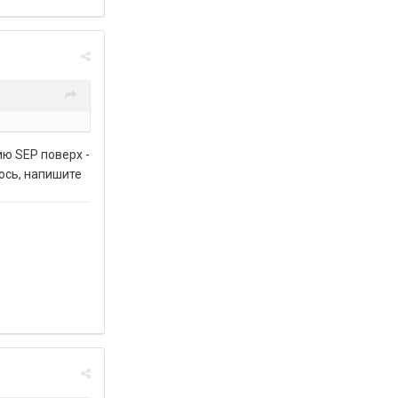
ю SEP поверх -
юсь, напишите