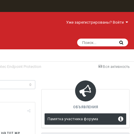
Уже зарегистрированы? Войти
tec Endpoint Protection
Вся активность
одписчики
0
ОБЪЯВЛЕНИЯ
Памятка участника форума
 на тот же