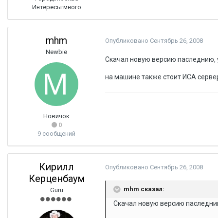
Интересы:
много
mhm
Опубликовано
Сентябрь 26, 2008
Newbie
Скачал новую версию паследнию, у
на машине также стоит ИСА сервер
Новичок
0
9 сообщений
Кирилл
Опубликовано
Сентябрь 26, 2008
Керценбаум
mhm сказал:
Guru
Скачал новую версию паследнию