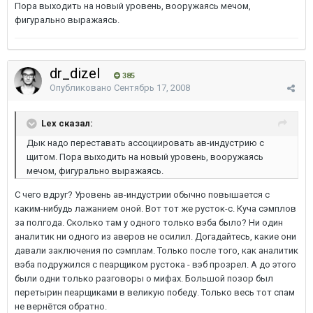
Пора выходить на новый уровень, вооружаясь мечом,
фигурально выражаясь.
dr_dizel
385
Опубликовано
Сентябрь 17, 2008
Lex сказал:
Дык надо переставать ассоциировать ав-индустрию с
щитом. Пора выходить на новый уровень, вооружаясь
мечом, фигурально выражаясь.
С чего вдруг? Уровень ав-индустрии обычно повышается с
каким-нибудь лажанием оной. Вот тот же русток-с. Куча сэмплов
за полгода. Сколько там у одного только вэба было? Ни один
аналитик ни одного из аверов не осилил. Догадайтесь, какие они
давали заключения по сэмплам. Только после того, как аналитик
вэба подружился с пеарщиком рустока - вэб прозрел. А до этого
были одни только разговоры о мифах. Большой позор был
перетырин пеарщиками в великую победу. Только весь тот спам
не вернётся обратно.