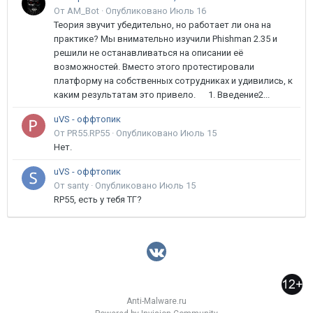
От AM_Bot ·
Опубликовано
Июль 16
Теория звучит убедительно, но работает ли она на
практике? Мы внимательно изучили Phishman 2.35 и
решили не останавливаться на описании её
возможностей. Вместо этого протестировали
платформу на собственных сотрудниках и удивились, к
каким результатам это привело. 1. Введение2...
uVS - оффтопик
От PR55.RP55 ·
Опубликовано
Июль 15
Нет.
uVS - оффтопик
От santy ·
Опубликовано
Июль 15
RP55, есть у тебя ТГ?
Anti-Malware.ru