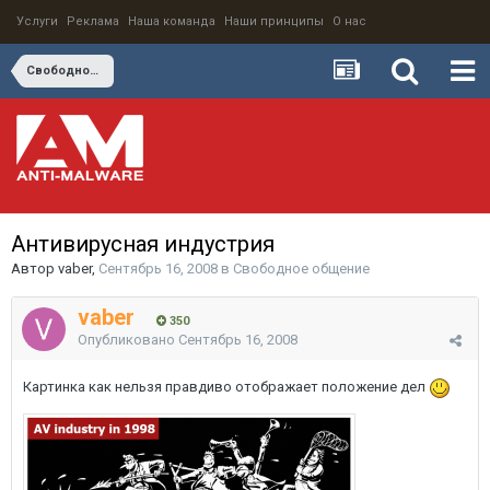
Услуги
Реклама
Наша команда
Наши принципы
О нас
Свободное общение
Антивирусная индустрия
Автор
vaber
,
Сентябрь 16, 2008
в
Свободное общение
vaber
350
Опубликовано
Сентябрь 16, 2008
Картинка как нельзя правдиво отображает положение дел