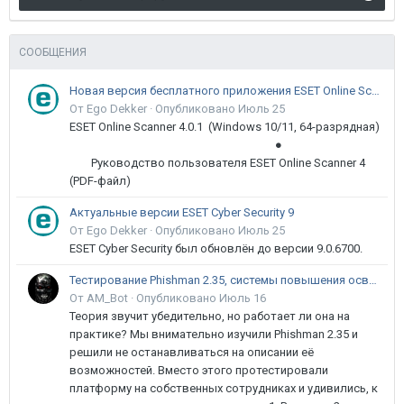
СООБЩЕНИЯ
Новая версия бесплатного приложения ESET Online Scanner доступна пользователям
От Ego Dekker ·
Опубликовано
Июль 25
ESET Online Scanner 4.0.1 (Windows 10/11, 64-разрядная)
●
Руководство пользователя ESET Online Scanner 4
(PDF-файл)
Актуальные версии ESET Cyber Security 9
От Ego Dekker ·
Опубликовано
Июль 25
ESET Cyber Security был обновлён до версии 9.0.6700.
Тестирование Phishman 2.35, системы повышения осведомлённости пользователей в сфере ИБ
От AM_Bot ·
Опубликовано
Июль 16
Теория звучит убедительно, но работает ли она на
практике? Мы внимательно изучили Phishman 2.35 и
решили не останавливаться на описании её
возможностей. Вместо этого протестировали
платформу на собственных сотрудниках и удивились, к