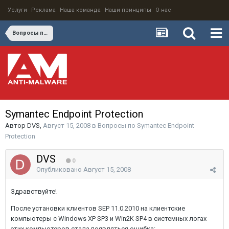
Услуги
Реклама
Наша команда
Наши принципы
О нас
Вопросы по Symantec Endpoint Protection
Symantec Endpoint Protection
Автор
DVS
,
Август 15, 2008
в
Вопросы по Symantec Endpoint
Protection
DVS
0
Опубликовано
Август 15, 2008
Здравствуйте!
После установки клиентов SEP 11.0.2010 на клиентские
компьютеры с Windows XP SP3 и Win2K SP4 в системных логах
этих компьютеров стала появляться ошибка: