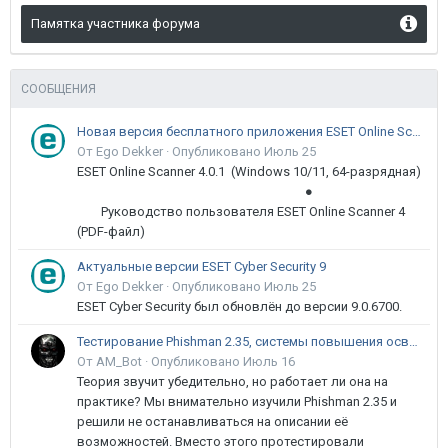
Памятка участника форума
СООБЩЕНИЯ
Новая версия бесплатного приложения ESET Online Scanner доступна пользователям
От Ego Dekker ·
Опубликовано
Июль 25
ESET Online Scanner 4.0.1 (Windows 10/11, 64-разрядная)
●
Руководство пользователя ESET Online Scanner 4
(PDF-файл)
Актуальные версии ESET Cyber Security 9
От Ego Dekker ·
Опубликовано
Июль 25
ESET Cyber Security был обновлён до версии 9.0.6700.
Тестирование Phishman 2.35, системы повышения осведомлённости пользователей в сфере ИБ
От AM_Bot ·
Опубликовано
Июль 16
Теория звучит убедительно, но работает ли она на
практике? Мы внимательно изучили Phishman 2.35 и
решили не останавливаться на описании её
возможностей. Вместо этого протестировали