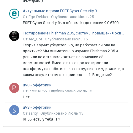
(PDF-файл)
Актуальные версии ESET Cyber Security 9
От Ego Dekker ·
Опубликовано
Июль 25
ESET Cyber Security был обновлён до версии 9.0.6700.
Тестирование Phishman 2.35, системы повышения осведомлённости пользователей в сфере ИБ
От AM_Bot ·
Опубликовано
Июль 16
Теория звучит убедительно, но работает ли она на
практике? Мы внимательно изучили Phishman 2.35 и
решили не останавливаться на описании её
возможностей. Вместо этого протестировали
платформу на собственных сотрудниках и удивились, к
каким результатам это привело. 1. Введение2...
uVS - оффтопик
От PR55.RP55 ·
Опубликовано
Июль 15
Нет.
uVS - оффтопик
От santy ·
Опубликовано
Июль 15
RP55, есть у тебя ТГ?