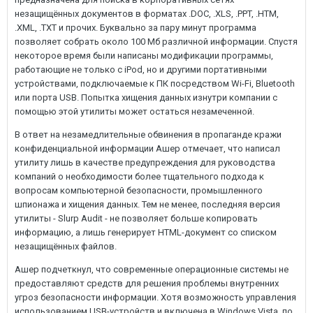
незащищённых документов в форматах .DOC, .XLS, .PPT, .HTM,
.XML, .TXT и прочих. Буквально за пару минут программа
позволяет собрать около 100 Мб различной информации. Спустя
некоторое время были написаны модификации программы,
работающие не только с iPod, но и другими портативными
устройствами, подключаемые к ПК посредством Wi-Fi, Bluetooth
или порта USB. Попытка хищения данных изнутри компании с
помощью этой утилиты может остаться незамеченной.
В ответ на незамедлительные обвинения в пропаганде кражи
конфиденциальной информации Ашер отмечает, что написал
утилиту лишь в качестве предупреждения для руководства
компаний о необходимости более тщательного подхода к
вопросам компьютерной безопасности, промышленного
шпионажа и хищения данных. Тем не менее, последняя версия
утилиты - Slurp Audit - не позволяет больше копировать
информацию, а лишь генерирует HTML-документ со списком
незащищённых файлов.
Ашер подчеткнул, что современные операционные системы не
предоставляют средств для решения проблемы внутренних
угроз безопасности информации. Хотя возможность управления
использованием USB-устройств и включена в Windows Vista, по