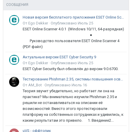
СООБЩЕНИЯ
Новая версия бесплатного приложения ESET Online Scanner доступна пользователям
От Ego Dekker ·
Опубликовано
Июль 25
ESET Online Scanner 4.0.1 (Windows 10/11, 64-разрядная)
●
Руководство пользователя ESET Online Scanner 4
(PDF-файл)
Актуальные версии ESET Cyber Security 9
От Ego Dekker ·
Опубликовано
Июль 25
ESET Cyber Security был обновлён до версии 9.0.6700.
Тестирование Phishman 2.35, системы повышения осведомлённости пользователей в сфере ИБ
От AM_Bot ·
Опубликовано
Июль 16
Теория звучит убедительно, но работает ли она на
практике? Мы внимательно изучили Phishman 2.35 и
решили не останавливаться на описании её
возможностей. Вместо этого протестировали
платформу на собственных сотрудниках и удивились, к
каким результатам это привело. 1. Введение2...
uVS - оффтопик