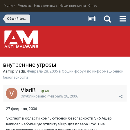
Услуги
Реклама
Наша команда
Наши принципы
О нас
Общий форум по информационной безопасности
внутренние угрозы
Автор
VladB
,
Февраль 28, 2006
в
Общий форум по информационной
безопасности
VladB
60
Опубликовано
Февраль 28, 2006
27 февраля, 2006
Эксперт в области компьютерной безопасности Эйб Ашер
написал небольшую утилиту Slurp для плеера iPod. Она
предназначена для поиска в корпоративных сетях