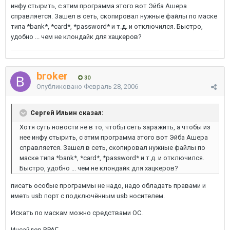
инфу стырить, с этим программа этого вот Эйба Ашера
справляется. Зашел в сеть, скопировал нужные файлы по маске
типа *bank*, *card*, *password* и т.д. и отключился. Быстро,
удобно ... чем не клондайк для хацкеров?
broker
30
Опубликовано
Февраль 28, 2006
Сергей Ильин сказал:
Хотя суть новости не в то, чтобы сеть заражить, а чтобы из
нее инфу стырить, с этим программа этого вот Эйба Ашера
справляется. Зашел в сеть, скопировал нужные файлы по
маске типа *bank*, *card*, *password* и т.д. и отключился.
Быстро, удобно ... чем не клондайк для хацкеров?
писать особые программы не надо, надо обладать правами и
иметь usb порт с подключённым usb носителем.
Искать по маскам можно средствами ОС.
Инсайдер ВРАГ.