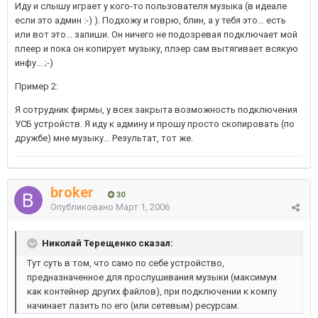
Иду и слышу играет у кого-то пользователя музыка (в идеале
если это админ :-) ). Подхожу и говрю, блин, а у тебя это… есть
или вот это... запиши. Он ничего не подозревая подключает мой
плеер и пока он копирует музыку, плэер сам вытягивает всякую
инфу... ;-)
Пример 2:
Я сотрудник фирмы, у всех закрыта возможность подключения
УСБ устройств. Я иду к админу и прошу просто скопировать (по
дружбе) мне музыку... Результат, тот же.
broker
30
Опубликовано
Март 1, 2006
Николай Терещенко сказал:
Тут суть в том, что само по себе устройство,
предназначенное для прослушивания музыки (максимум
как контейнер других файлов), при подключении к компу
начинает лазить по его (или сетевым) ресурсам.