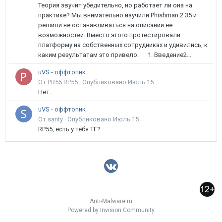
Теория звучит убедительно, но работает ли она на
практике? Мы внимательно изучили Phishman 2.35 и
решили не останавливаться на описании её
возможностей. Вместо этого протестировали
платформу на собственных сотрудниках и удивились, к
каким результатам это привело. 1. Введение2...
uVS - оффтопик
От PR55.RP55 ·
Опубликовано
Июль 15
Нет.
uVS - оффтопик
От santy ·
Опубликовано
Июль 15
RP55, есть у тебя ТГ?
Anti-Malware.ru
Powered by Invision Community