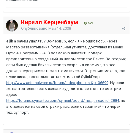
Кирилл Керценбаум
671
Опубликовано
Май 14, 2008
ejik
а зачем удалять? Во-первых, если я не ошибаюсь, через
Мастер развертывания (отдельная утилита, доступная из меню
Пуск -> Программы ->...) возможно накатить поверх
предварительно созданный на новом сервере Пакет. Во-вторых,
если был сделан Бэкап и сервер сохранил свое имя, то все
должно перепривязаться автоматически. В-третьих, можно, как
я уже писал, воспользоваться утилитой SylinkDrop
http://www.anti-malware.ru/forum/index.php...ost&p=36699
. Ну если
же настоятельно есть желание удалить клиентов, то смотрим
здесь
https://forums.symantec.com/syment/board/me...;thread.id=2884
, но
это делается на свой страх и риск, если с гарантией - то черех
тех. суппорт.