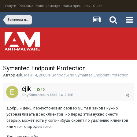
Услуги
Реклама
Наша команда
Наши принципы
О нас
Вопросы по Symantec Endpoint Protection
Symantec Endpoint Protection
Автор
ejik
,
Май 14, 2008
в
Вопросы по Symantec Endpoint Protection
ejik
10
Опубликовано
Май 14, 2008
Добрый день, переустоновил сервер SEPM и занова нужно
устонавливать всех клиентов, но перед этим нужно снести
старых, может есть у кого-нибудь скрипт по удалению клиентов
или что-то вроде этого.
Заранее спасибо.