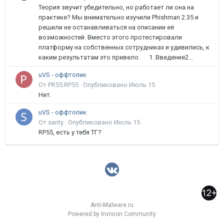
Теория звучит убедительно, но работает ли она на
практике? Мы внимательно изучили Phishman 2.35 и
решили не останавливаться на описании её
возможностей. Вместо этого протестировали
платформу на собственных сотрудниках и удивились, к
каким результатам это привело. 1. Введение2...
uVS - оффтопик
От PR55.RP55 ·
Опубликовано
Июль 15
Нет.
uVS - оффтопик
От santy ·
Опубликовано
Июль 15
RP55, есть у тебя ТГ?
Anti-Malware.ru
Powered by Invision Community