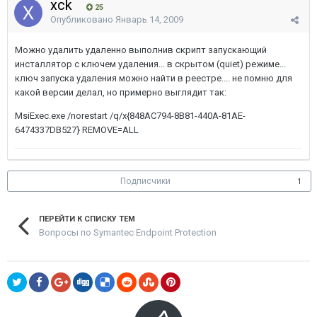
xck
25
Опубликовано
Январь 14, 2009
Можно удалить удаленно выполнив скрипт запускающий
инсталлятор с ключем удаления... в скрытом (quiet) режиме...
ключ запуска удаления можно найти в реестре.... не помню для
какой версии делал, но примерно выглядит так:
MsiExec.exe /norestart /q/x{848AC794-8B81-440A-81AE-
6474337DB527} REMOVE=ALL
Подписчики
1
ПЕРЕЙТИ К СПИСКУ ТЕМ
Вопросы по Symantec Endpoint Protection