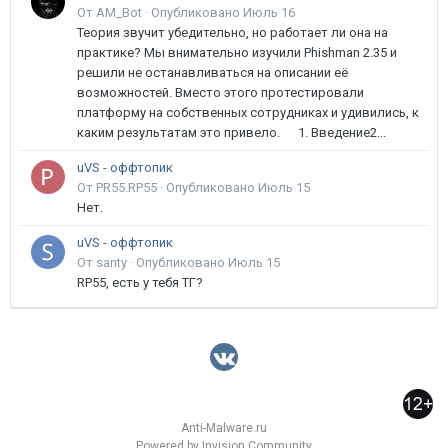
От AM_Bot ·
Опубликовано
Июль 16
Теория звучит убедительно, но работает ли она на
практике? Мы внимательно изучили Phishman 2.35 и
решили не останавливаться на описании её
возможностей. Вместо этого протестировали
платформу на собственных сотрудниках и удивились, к
каким результатам это привело. 1. Введение2...
uVS - оффтопик
От PR55.RP55 ·
Опубликовано
Июль 15
Нет.
uVS - оффтопик
От santy ·
Опубликовано
Июль 15
RP55, есть у тебя ТГ?
Anti-Malware.ru
Powered by Invision Community