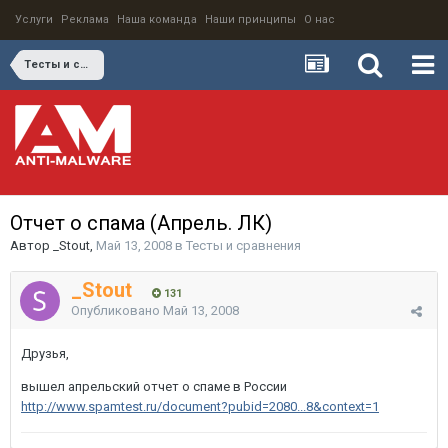
Услуги
Реклама
Наша команда
Наши принципы
О нас
Тесты и сравнения
Отчет о спама (Апрель. ЛК)
Автор
_Stout
,
Май 13, 2008
в
Тесты и сравнения
_Stout
131
Опубликовано
Май 13, 2008
Друзья,
вышел апрельский отчет о спаме в России
http://www.spamtest.ru/document?pubid=2080...8&context=1