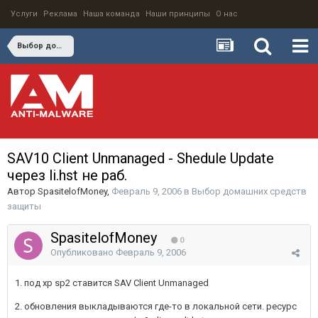
Услуги
Реклама
Наша команда
Наши принципы
О нас
Выбор домашних средств защиты
SAV10 Client Unmanaged - Shedule Update
через li.hst не раб.
Автор
SpasitelofMoney
,
Февраль 9, 2006
в
Выбор домашних средств
защиты
SpasitelofMoney
0
Опубликовано
Февраль 9, 2006
1. под xp sp2 ставится SAV Client Unmanaged
2. обновления выкладываются где-то в локальной сети. ресурс