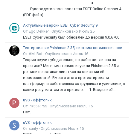
●
Руководство пользователя ESET Online Scanner 4
(PDF-файл)
Актуальные версии ESET Cyber Security 9
От Ego Dekker ·
Опубликовано
Июль 25
ESET Cyber Security был обновлён до версии 9.0.6700.
Тестирование Phishman 2.35, системы повышения осведомлённости пользователей в сфере ИБ
От AM_Bot ·
Опубликовано
Июль 16
Теория звучит убедительно, но работает ли она на
практике? Мы внимательно изучили Phishman 2.35 и
решили не останавливаться на описании её
возможностей. Вместо этого протестировали
платформу на собственных сотрудниках и удивились, к
каким результатам это привело. 1. Введение2...
uVS - оффтопик
От PR55.RP55 ·
Опубликовано
Июль 15
Нет.
uVS - оффтопик
От santy ·
Опубликовано
Июль 15