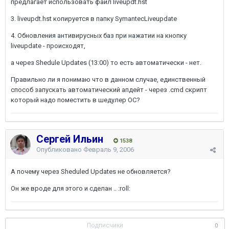
предлагает использовать файл liveupdt.hst
3. liveupdt.hst копируется в папку SymantecLiveupdate
4. Обновления антивирусных баз при нажатии на кнопку
liveupdate - происходят,
а через Shedule Updates (13:00) то есть автоматически - нет.
Правильно ли я понимаю что в данном случае, единственный
способ запускать автоматический апдейт - через .cmd скрипт
который надо поместить в шедулер ОС?
Сергей Ильин
1538
Опубликовано
Февраль 9, 2006
А почему через Sheduled Updates не обновляется?
Он же вроде для этого и сделан .. :roll:
Подписчики
0