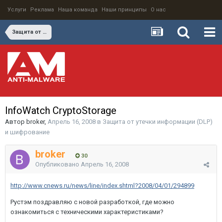
Услуги
Реклама
Наша команда
Наши принципы
О нас
Защита от утечки информации (DLP) и шифрование
InfoWatch CryptoStorage
Автор
broker
,
Апрель 16, 2008
в
Защита от утечки информации (DLP)
и шифрование
broker
30
Опубликовано
Апрель 16, 2008
http://www.cnews.ru/news/line/index.shtml?2008/04/01/294899
Рустэм поздравляю с новой разработкой, где можно
ознакомиться с техническими характеристиками?