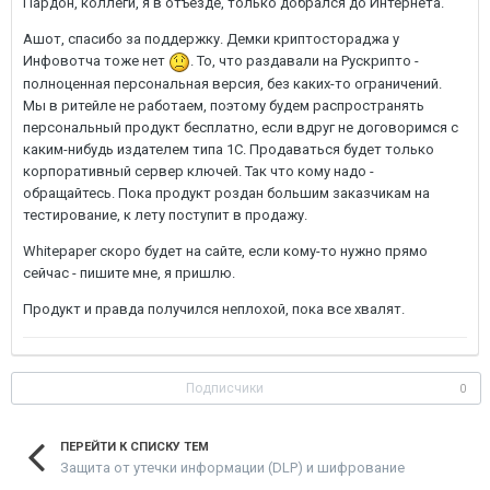
Пардон, коллеги, я в отъезде, только добрался до Интернета.
Ашот, спасибо за поддержку. Демки криптостораджа у
Инфовотча тоже нет
. То, что раздавали на Рускрипто -
полноценная персональная версия, без каких-то ограничений.
Мы в ритейле не работаем, поэтому будем распространять
персональный продукт бесплатно, если вдруг не договоримся с
каким-нибудь издателем типа 1С. Продаваться будет только
корпоративный сервер ключей. Так что кому надо -
обращайтесь. Пока продукт роздан большим заказчикам на
тестирование, к лету поступит в продажу.
Whitepaper скоро будет на сайте, если кому-то нужно прямо
сейчас - пишите мне, я пришлю.
Продукт и правда получился неплохой, пока все хвалят.
Подписчики
0
ПЕРЕЙТИ К СПИСКУ ТЕМ
Защита от утечки информации (DLP) и шифрование