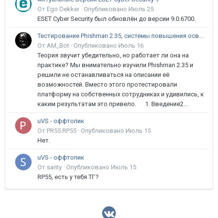
От Ego Dekker ·
Опубликовано
Июль 25
ESET Cyber Security был обновлён до версии 9.0.6700.
Тестирование Phishman 2.35, системы повышения осведомлённости пользователей в сфере ИБ
От AM_Bot ·
Опубликовано
Июль 16
Теория звучит убедительно, но работает ли она на
практике? Мы внимательно изучили Phishman 2.35 и
решили не останавливаться на описании её
возможностей. Вместо этого протестировали
платформу на собственных сотрудниках и удивились, к
каким результатам это привело. 1. Введение2...
uVS - оффтопик
От PR55.RP55 ·
Опубликовано
Июль 15
Нет.
uVS - оффтопик
От santy ·
Опубликовано
Июль 15
RP55, есть у тебя ТГ?