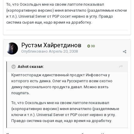
То, что Оскольдыч мне на своем лаптопе показывал
(корпоративную версию) меня впечатлило (разделяемые ключи
и т.п.). Universal Server от PGP сосет нервно в углу. Правдо
система сырая еще, надо время на доработку.
Рустэм Хайретдинов
30
Опубликовано
Апрель 20, 2008
Ashot сказал:
Криптосторадж единственный продукт Инфовотча у
которого есть демка. Олег на Русскрипто всем охотно
демку персонального продукта давал. Можно взять
пощупать.
То, что Оскольдыч мне на своем лаптопе показывал
(корпоративную версию) меня впечатлило (разделяемые
ключи и т.п.). Universal Server от PGP сосет нервно в углу.
Правдо система сырая еще, надо время на доработку.