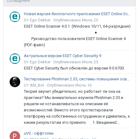
СООБЩЕНИЯ
Новая версия бесплатного приложения ESET Online Scanner доступна пользователям
От Ego Dekker ·
Опубликовано
Июль 25
ESET Online Scanner 4.0.1 (Windows 10/11, 64-разрядная)
●
Руководство пользователя ESET Online Scanner 4
(PDF-файл)
Актуальные версии ESET Cyber Security 9
От Ego Dekker ·
Опубликовано
Июль 25
ESET Cyber Security был обновлён до версии 9.0.6700.
Тестирование Phishman 2.35, системы повышения осведомлённости пользователей в сфере ИБ
От AM_Bot ·
Опубликовано
Июль 16
Теория звучит убедительно, но работает ли она на
практике? Мы внимательно изучили Phishman 2.35 и
решили не останавливаться на описании её
возможностей. Вместо этого протестировали
платформу на собственных сотрудниках и удивились, к
каким результатам это привело. 1. Введение2...
uVS - оффтопик