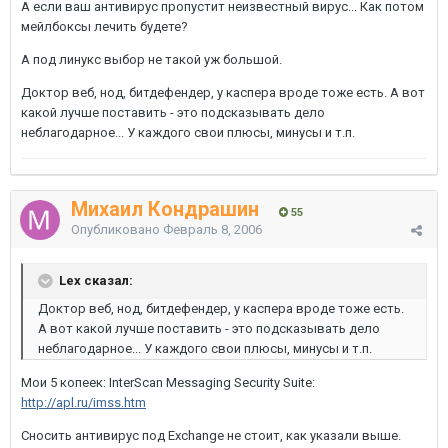
А если ваш антивирус пропустит неизвестный вирус... Как потом
мейлбоксы лечить будете?
А под линукс выбор не такой уж большой.
Доктор веб, нод, битдефендер, у каспера вроде тоже есть. А вот
какой лучше поставить - это подсказывать дело
неблагодарное... У каждого свои плюсы, минусы и т.п.
Михаил Кондрашин
55
Опубликовано
Февраль 8, 2006
Lex сказал:
Доктор веб, нод, битдефендер, у каспера вроде тоже есть.
А вот какой лучше поставить - это подсказывать дело
неблагодарное... У каждого свои плюсы, минусы и т.п.
Мои 5 копеек: InterScan Messaging Security Suite:
http://apl.ru/imss.htm
Сносить антивирус под Exchange не стоит, как указали выше.