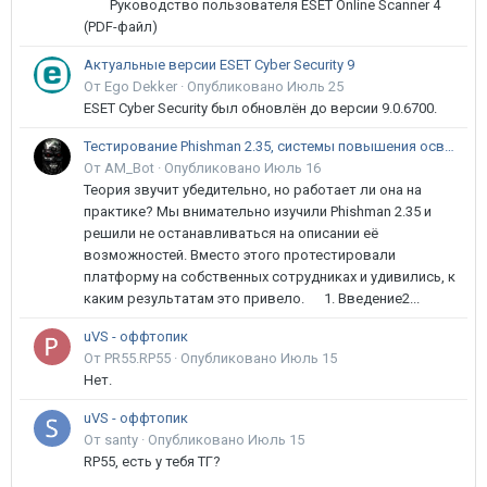
Руководство пользователя ESET Online Scanner 4
(PDF-файл)
Актуальные версии ESET Cyber Security 9
От Ego Dekker ·
Опубликовано
Июль 25
ESET Cyber Security был обновлён до версии 9.0.6700.
Тестирование Phishman 2.35, системы повышения осведомлённости пользователей в сфере ИБ
От AM_Bot ·
Опубликовано
Июль 16
Теория звучит убедительно, но работает ли она на
практике? Мы внимательно изучили Phishman 2.35 и
решили не останавливаться на описании её
возможностей. Вместо этого протестировали
платформу на собственных сотрудниках и удивились, к
каким результатам это привело. 1. Введение2...
uVS - оффтопик
От PR55.RP55 ·
Опубликовано
Июль 15
Нет.
uVS - оффтопик
От santy ·
Опубликовано
Июль 15
RP55, есть у тебя ТГ?