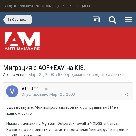
Услуги
Реклама
Наша команда
Наши принципы
О нас
Выбор домашних средств защиты
Миграция с AOF+EAV на KIS.
Автор
vitrum
,
Март 25, 2008
в
Выбор домашних средств защиты
vitrum
0
Опубликовано
Март 25, 2008
Здравствуйте. Мой вопрос адресован к сотрудникам ЛК на
данном сайте.
Имею лицензии на Agnitum Outpost Firewall и NOD32 antivirus.
Возможно ли принять участие в программе "мигрируй" и перейти
на KIS7 со скидкой.