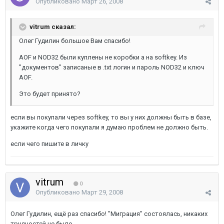
Опубликовано
Март 26, 2008
vitrum сказал:
Олег Гудилин большое Вам спасибо!
AOF и NOD32 были куплены не коробки а на softkey. Из
"документов" записаные в .txt логин и пароль NOD32 и ключ
AOF.
Это будет принято?
если вы покупали через softkey, то вы у них должны быть в базе,
укажите когда чего покупали я думаю проблем не должно быть.
если чего пишите в личку
vitrum
0
Опубликовано
Март 29, 2008
Олег Гудилин, ещё раз спасибо! "Миграция" состоялась, никаких
трудностей не было.