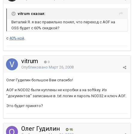
vitrum сказал:
Виталий Я. я вас правильно понял, что переход с AOF на
OSS будет с 60% скидкой?
с
40%-ной
.
vitrum
0
Опубликовано
Март 26, 2008
Олег Гудилин большое Вам спасибо!
AOF и NOD32 были куплены не коробки а на softkey. Из
"документов" записаные в .txt логин и пароль NOD32 и ключ AOF.
Это будет принято?
Олег Гудилин
95