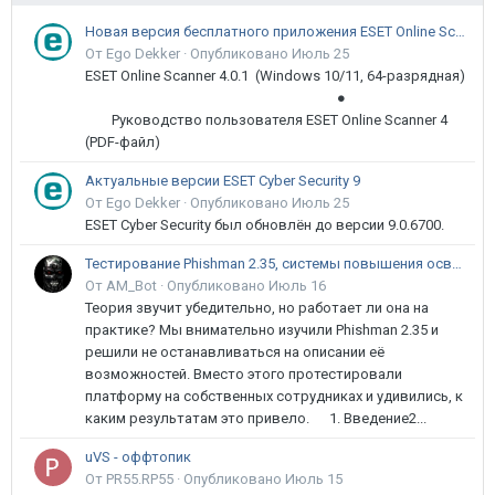
Новая версия бесплатного приложения ESET Online Scanner доступна пользователям
От Ego Dekker ·
Опубликовано
Июль 25
ESET Online Scanner 4.0.1 (Windows 10/11, 64-разрядная)
●
Руководство пользователя ESET Online Scanner 4
(PDF-файл)
Актуальные версии ESET Cyber Security 9
От Ego Dekker ·
Опубликовано
Июль 25
ESET Cyber Security был обновлён до версии 9.0.6700.
Тестирование Phishman 2.35, системы повышения осведомлённости пользователей в сфере ИБ
От AM_Bot ·
Опубликовано
Июль 16
Теория звучит убедительно, но работает ли она на
практике? Мы внимательно изучили Phishman 2.35 и
решили не останавливаться на описании её
возможностей. Вместо этого протестировали
платформу на собственных сотрудниках и удивились, к
каким результатам это привело. 1. Введение2...
uVS - оффтопик
От PR55.RP55 ·
Опубликовано
Июль 15