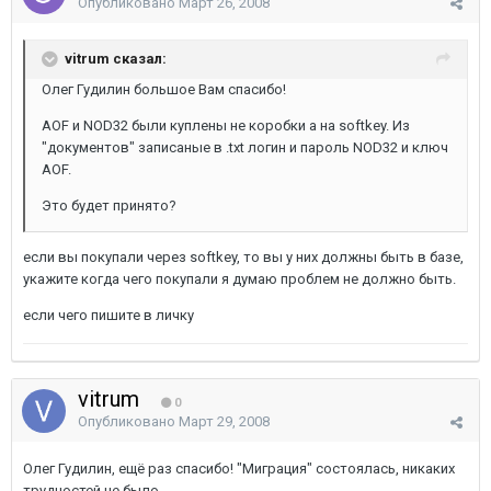
Опубликовано
Март 26, 2008
vitrum сказал:
Олег Гудилин большое Вам спасибо!
AOF и NOD32 были куплены не коробки а на softkey. Из
"документов" записаные в .txt логин и пароль NOD32 и ключ
AOF.
Это будет принято?
если вы покупали через softkey, то вы у них должны быть в базе,
укажите когда чего покупали я думаю проблем не должно быть.
если чего пишите в личку
vitrum
0
Опубликовано
Март 29, 2008
Олег Гудилин, ещё раз спасибо! "Миграция" состоялась, никаких
трудностей не было.