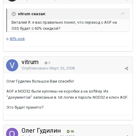
vitrum сказал:
Виталий Я. я вас правильно понял, что переход с AOF на
OSS будет с 60% скидкой?
с
40%-ной
.
vitrum
0
Опубликовано
Март 26, 2008
Олег Гудилин большое Вам спасибо!
AOF и NOD32 были куплены не коробки а на softkey. Из
"документов" записаные в .txt логин и пароль NOD32 и ключ AOF.
Это будет принято?
Олег Гудилин
95