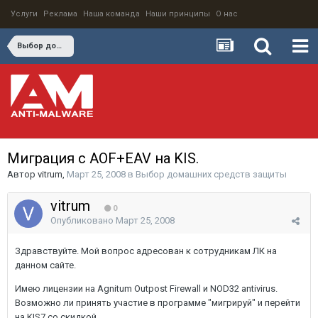
Услуги
Реклама
Наша команда
Наши принципы
О нас
Выбор домашних средств защиты
Миграция с AOF+EAV на KIS.
Автор
vitrum
,
Март 25, 2008
в
Выбор домашних средств защиты
vitrum
0
Опубликовано
Март 25, 2008
Здравствуйте. Мой вопрос адресован к сотрудникам ЛК на
данном сайте.
Имею лицензии на Agnitum Outpost Firewall и NOD32 antivirus.
Возможно ли принять участие в программе "мигрируй" и перейти
на KIS7 со скидкой.