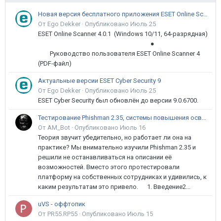
Новая версия бесплатного приложения ESET Online Scanner доступна пользователям
От Ego Dekker ·
Опубликовано
Июль 25
ESET Online Scanner 4.0.1 (Windows 10/11, 64-разрядная)
●
Руководство пользователя ESET Online Scanner 4
(PDF-файл)
Актуальные версии ESET Cyber Security 9
От Ego Dekker ·
Опубликовано
Июль 25
ESET Cyber Security был обновлён до версии 9.0.6700.
Тестирование Phishman 2.35, системы повышения осведомлённости пользователей в сфере ИБ
От AM_Bot ·
Опубликовано
Июль 16
Теория звучит убедительно, но работает ли она на
практике? Мы внимательно изучили Phishman 2.35 и
решили не останавливаться на описании её
возможностей. Вместо этого протестировали
платформу на собственных сотрудниках и удивились, к
каким результатам это привело. 1. Введение2...
uVS - оффтопик
От PR55.RP55 ·
Опубликовано
Июль 15