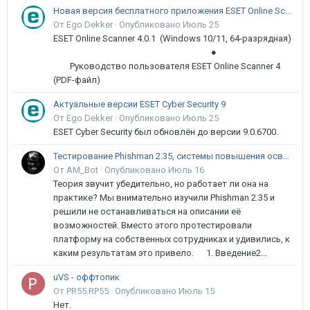
Новая версия бесплатного приложения ESET Online Scanner доступна пользователям
От Ego Dekker ·
Опубликовано
Июль 25
ESET Online Scanner 4.0.1 (Windows 10/11, 64-разрядная)
●
Руководство пользователя ESET Online Scanner 4
(PDF-файл)
Актуальные версии ESET Cyber Security 9
От Ego Dekker ·
Опубликовано
Июль 25
ESET Cyber Security был обновлён до версии 9.0.6700.
Тестирование Phishman 2.35, системы повышения осведомлённости пользователей в сфере ИБ
От AM_Bot ·
Опубликовано
Июль 16
Теория звучит убедительно, но работает ли она на
практике? Мы внимательно изучили Phishman 2.35 и
решили не останавливаться на описании её
возможностей. Вместо этого протестировали
платформу на собственных сотрудниках и удивились, к
каким результатам это привело. 1. Введение2...
uVS - оффтопик
От PR55.RP55 ·
Опубликовано
Июль 15
Нет.