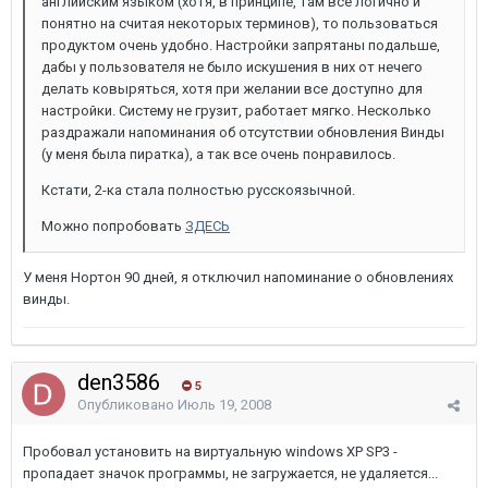
английским языком (хотя, в принципе, там все логично и
понятно на считая некоторых терминов), то пользоваться
продуктом очень удобно. Настройки запрятаны подальше,
дабы у пользователя не было искушения в них от нечего
делать ковыряться, хотя при желании все доступно для
настройки. Систему не грузит, работает мягко. Несколько
раздражали напоминания об отсутствии обновления Винды
(у меня была пиратка), а так все очень понравилось.
Кстати, 2-ка стала полностью русскоязычной.
Можно попробовать
ЗДЕСЬ
У меня Нортон 90 дней, я отключил напоминание о обновлениях
винды.
den3586
5
Опубликовано
Июль 19, 2008
Пробовал установить на виртуальную windows XP SP3 -
пропадает значок программы, не загружается, не удаляется...