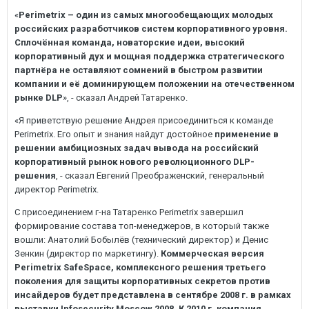
«
Perimetrix – один из самых многообещающих молодых
российских разработчиков систем корпоративного уровня.
Сплочённая команда, новаторские идеи, высокий
корпоративный дух и мощная поддержка стратегического
партнёра не оставляют сомнений в быстром развитии
компании и её доминирующем положении на отечественном
рынке DLP
», - сказал Андрей Татаренко.
«Я приветствую решение Андрея присоединиться к команде
Perimetrix. Его опыт и знания найдут достойное
применение в
решении амбициозных задач вывода на российский
корпоративный рынок нового революционного DLP-
решения
, - сказал Евгений Преображенский, генеральный
директор Perimetrix.
С присоединением г-на Татаренко Perimetrix завершил
формирование состава топ-менеджеров, в который также
вошли: Анатолий Бобылёв (технический директор) и Денис
Зенкин (директор по маркетингу).
Коммерческая версия
Perimetrix SafeSpace, комплексного решения третьего
поколения для защиты корпоративных секретов против
инсайдеров будет представлена в сентябре 2008 г. в рамках
выставки Infosecurity Moscow 2008. К 2010 г. компания