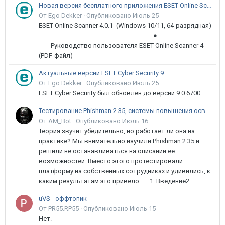
Новая версия бесплатного приложения ESET Online Scanner доступна пользователям
От Ego Dekker ·
Опубликовано
Июль 25
ESET Online Scanner 4.0.1 (Windows 10/11, 64-разрядная)
●
Руководство пользователя ESET Online Scanner 4
(PDF-файл)
Актуальные версии ESET Cyber Security 9
От Ego Dekker ·
Опубликовано
Июль 25
ESET Cyber Security был обновлён до версии 9.0.6700.
Тестирование Phishman 2.35, системы повышения осведомлённости пользователей в сфере ИБ
От AM_Bot ·
Опубликовано
Июль 16
Теория звучит убедительно, но работает ли она на
практике? Мы внимательно изучили Phishman 2.35 и
решили не останавливаться на описании её
возможностей. Вместо этого протестировали
платформу на собственных сотрудниках и удивились, к
каким результатам это привело. 1. Введение2...
uVS - оффтопик
От PR55.RP55 ·
Опубликовано
Июль 15
Нет.