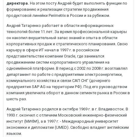
директора.
На этом посту Андрей будет выполнять функции по
формированию и реализации стратегии продвижения
продуктовой линейки Perimetrix в России и за рубежом.
Андрей Татаренко работает в области информационных
технологий более 11 лет. За время профессиональной карьеры
он накопил внушительный запас знаний и опыта в области
корпоративных продаж и стратегического планирования. Свою
карьеру в сфере ИТ начал в 1997 г. в российском
представительстве компании Oracle, где занимался
продвижением систем корпоративного управления на
одноимённой платформе. В период с 2002 по 2008 г. возглавлял
департамент по работе с предприятиями электроэнергетики,
коммунального хозяйства и связи САП СНГ (дочернего
предприятия SAP AG на территории РФ). Под его руководством
компания увеличила оборот в данном сегменте рынка в России в
шесть раз.
Андрей Татаренко родился в октябре 1969 г. в г. Владивосток. В
1993 г. окончил с отличием Московский инженерно-физический
институт (МИФИ), а в 1997 г. - Международный университет
экономики и дипломатии (UMED). Свободно владеет английским
языком.