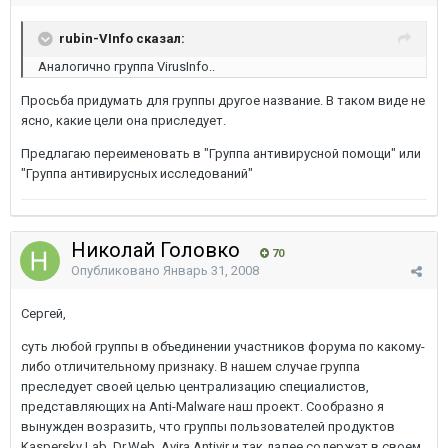
rubin-VInfo сказал:
Аналогично группа VirusInfo..
Просьба придумать для группы другое название. В таком виде не
ясно, какие цели она приследует.
Предлагаю переименовать в "Группа антивирусной помощи" или
"Группа антивирусных исследований"
Николай Головко
70
Опубликовано
Январь 31, 2008
Сергей,
суть любой группы в объединении участников форума по какому-
либо отличительному признаку. В нашем случае группа
преследует своей целью централизацию специалистов,
представляющих на Anti-Malware наш проект. Сообразно я
вынужден возразить, что группы пользователей продуктов
Kaspersky Lab, Dr.Web, Avira Antivir и так далее содержат в своем