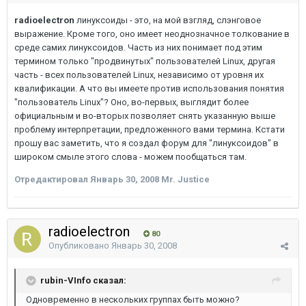
radioelectron
линуксоиды - это, на мой взгляд, слэнговое
выражение. Кроме того, оно имеет неоднозначное толкование в
среде самих линуксоидов. Часть из них понимает под этим
термином только "продвинутых" пользователей Linux, другая
часть - всех пользователей Linux, независимо от уровня их
квалификации. А что вы имеете против использования понятия
"пользователь Linux"? Оно, во-первых, выглядит более
официальным и во-вторых позволяет снять указанную выше
проблему интерпретации, предложенного вами термина. Кстати
прошу вас заметить, что я создал форум для "линуксоидов" в
широком смыле этого слова - можем пообщаться там.
Отредактировал
Январь 30, 2008
Mr. Justice
radioelectron
80
Опубликовано
Январь 30, 2008
rubin-VInfo сказал:
Одновременно в нескольких группах быть можно?