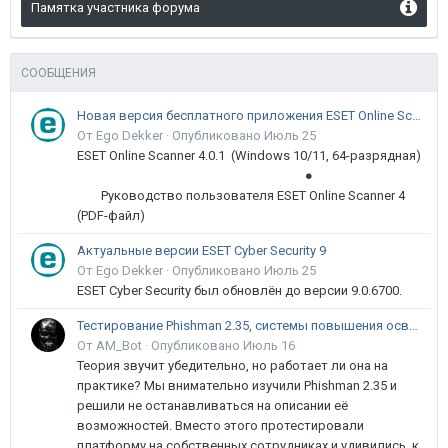
Памятка участника форума
СООБЩЕНИЯ
Новая версия бесплатного приложения ESET Online Scanner доступна пользователям
От Ego Dekker ·
Опубликовано
Июль 25
ESET Online Scanner 4.0.1 (Windows 10/11, 64-разрядная)
●
Руководство пользователя ESET Online Scanner 4
(PDF-файл)
Актуальные версии ESET Cyber Security 9
От Ego Dekker ·
Опубликовано
Июль 25
ESET Cyber Security был обновлён до версии 9.0.6700.
Тестирование Phishman 2.35, системы повышения осведомлённости пользователей в сфере ИБ
От AM_Bot ·
Опубликовано
Июль 16
Теория звучит убедительно, но работает ли она на
практике? Мы внимательно изучили Phishman 2.35 и
решили не останавливаться на описании её
возможностей. Вместо этого протестировали
платформу на собственных сотрудниках и удивились, к