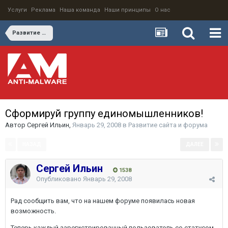
Услуги
Реклама
Наша команда
Наши принципы
О нас
Развитие сайта и форума
Сформируй группу единомышленников!
Автор
Сергей Ильин
,
Январь 29, 2008
в
Развитие сайта и форума
НАЗАД
ДАЛЕЕ
Страница 1 из 3
Сергей Ильин
1538
Опубликовано
Январь 29, 2008
Рад сообщить вам, что на нашем форуме появилась новая
возможность.
Теперь каждый зарегистрированный пользователь со статусом