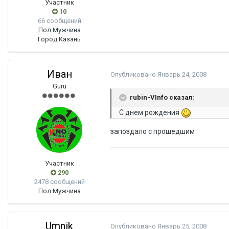
Участник
10
66 сообщений
Пол:
Мужчина
Город:
Казань
Иван
Опубликовано
Январь 24, 2008
Guru
rubin-VInfo сказал:
С днем рождения
запоздало с прошедшим
Участник
290
2478 сообщений
Пол:
Мужчина
Umnik
Опубликовано
Январь 25, 2008