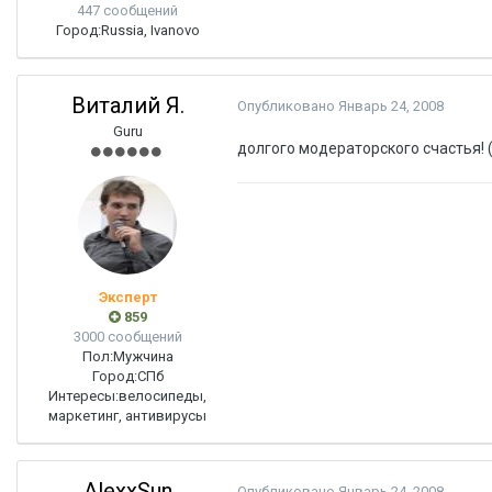
447 сообщений
Город:
Russia, Ivanovo
Виталий Я.
Опубликовано
Январь 24, 2008
Guru
долгого модераторского счастья! 
Эксперт
859
3000 сообщений
Пол:
Мужчина
Город:
СПб
Интересы:
велосипеды,
маркетинг, антивирусы
AlexxSun
Опубликовано
Январь 24, 2008