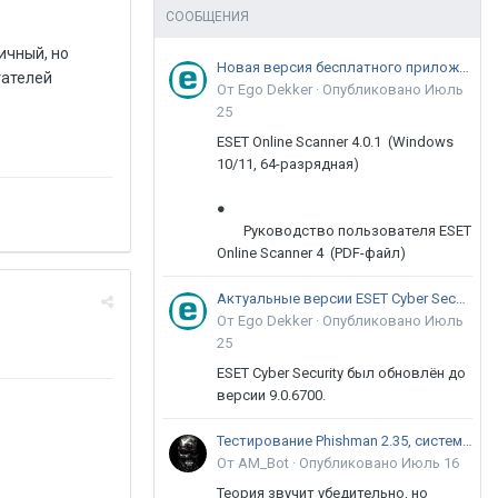
СООБЩЕНИЯ
ичный, но
Новая версия бесплатного приложения ESET Online Scanner доступна пользователям
тателей
От Ego Dekker ·
Опубликовано
Июль
25
ESET Online Scanner 4.0.1 (Windows
10/11, 64-разрядная)
●
Руководство пользователя ESET
Online Scanner 4 (PDF-файл)
Актуальные версии ESET Cyber Security 9
От Ego Dekker ·
Опубликовано
Июль
25
ESET Cyber Security был обновлён до
версии 9.0.6700.
Тестирование Phishman 2.35, системы повышения осведомлённости пользователей в сфере ИБ
От AM_Bot ·
Опубликовано
Июль 16
Теория звучит убедительно, но