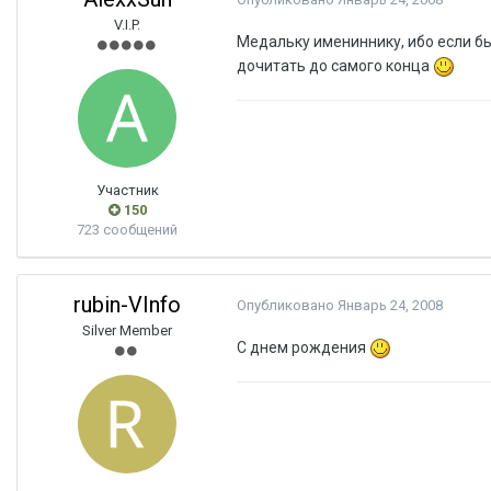
V.I.P.
Медальку имениннику, ибо если бы
дочитать до самого конца
Участник
150
723 сообщений
rubin-VInfo
Опубликовано
Январь 24, 2008
Silver Member
С днем рождения