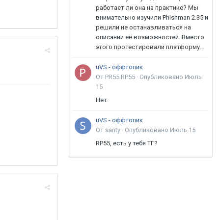
работает ли она на практике? Мы
внимательно изучили Phishman 2.35 и
решили не останавливаться на
описании её возможностей. Вместо
этого протестировали платформу...
uVS - оффтопик
От PR55.RP55 ·
Опубликовано
Июль
15
Нет.
uVS - оффтопик
От santy ·
Опубликовано
Июль 15
RP55, есть у тебя ТГ?