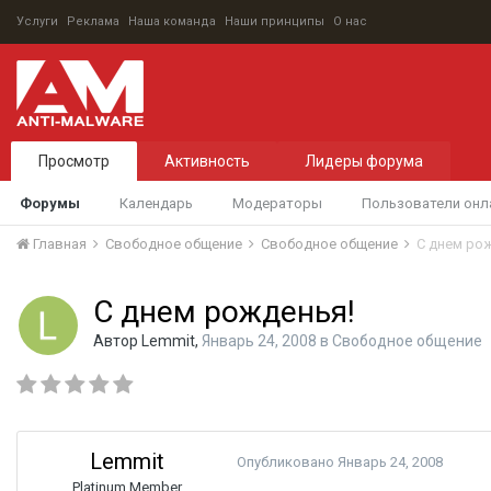
Услуги
Реклама
Наша команда
Наши принципы
О нас
Просмотр
Активность
Лидеры форума
Форумы
Календарь
Модераторы
Пользователи онл
Главная
Свободное общение
Свободное общение
C днем ро
C днем рожденья!
Автор
Lemmit
,
Январь 24, 2008
в
Свободное общение
Lemmit
Опубликовано
Январь 24, 2008
Platinum Member