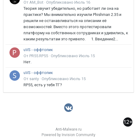
От AM_Bot ·
Опубликовано
Июль 16
Теория звучит убедительно, но работает ли она на
практике? Мы внимательно изучили Phishman 2.35 и
решили не останавливаться на описании её
возможностей. Вместо этого протестировали
платформу на собственных сотрудниках и удивились, к
каким результатам это привело. 1. Введение2...
uVS - оффтопик
От PR55.RP55 ·
Опубликовано
Июль 15
Нет.
uVS - оффтопик
От santy ·
Опубликовано
Июль 15
RP55, есть у тебя ТГ?
Anti-Malware.ru
Powered by Invision Community