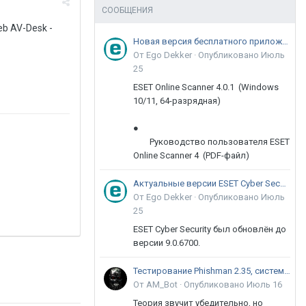
СООБЩЕНИЯ
b AV-Desk -
Новая версия бесплатного приложения ESET Online Scanner доступна пользователям
От Ego Dekker ·
Опубликовано
Июль
25
ESET Online Scanner 4.0.1 (Windows
10/11, 64-разрядная)
●
Руководство пользователя ESET
Online Scanner 4 (PDF-файл)
Актуальные версии ESET Cyber Security 9
От Ego Dekker ·
Опубликовано
Июль
25
ESET Cyber Security был обновлён до
версии 9.0.6700.
Тестирование Phishman 2.35, системы повышения осведомлённости пользователей в сфере ИБ
От AM_Bot ·
Опубликовано
Июль 16
Теория звучит убедительно, но