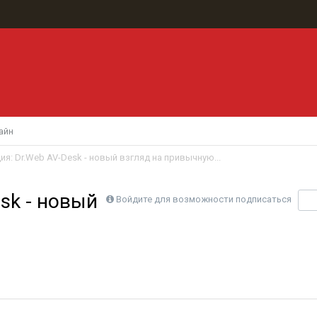
айн
я: Dr.Web AV-Desk - новый взгляд на привычную...
sk - новый
Войдите для возможности подписаться
П