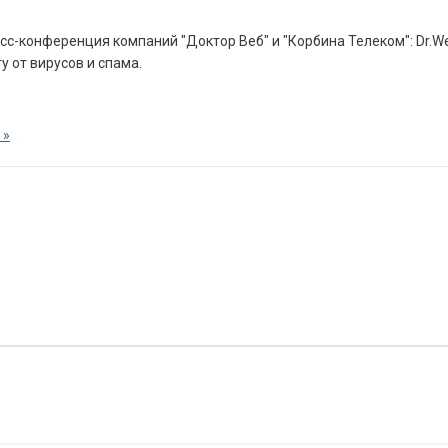
есс-конференция компаний "Доктор Веб" и "Корбина Телеком": Dr.We
 от вирусов и спама.
 »