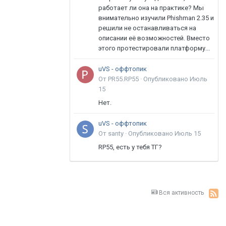
работает ли она на практике? Мы
внимательно изучили Phishman 2.35 и
решили не останавливаться на
описании её возможностей. Вместо
этого протестировали платформу...
uVS - оффтопик
От PR55.RP55 ·
Опубликовано
Июль
15
Нет.
uVS - оффтопик
От santy ·
Опубликовано
Июль 15
RP55, есть у тебя ТГ?
Вся активность