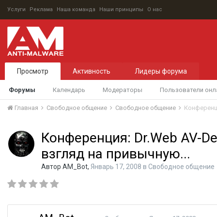
Услуги
Реклама
Наша команда
Наши принципы
О нас
Просмотр
Активность
Лидеры форума
Форумы
Календарь
Модераторы
Пользователи онл
Главная
Свободное общение
Свободное общение
Конференци
Конференция: Dr.Web AV-De
взгляд на привычную...
Автор
AM_Bot
,
Январь 17, 2008
в
Свободное общение