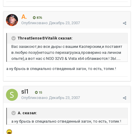
A.
876
Опубликовано
Декабрь 23, 2007
ThreatSense®Vitalik сказал:
Вас захакоют,во все дыры с вашим Касперским,и поставят
в любую позу(нетошто перезагрузка,проверино на личном
опыте),а вот нас с NOD 32V3 & Vista x64 обламаются.! ЗЫ.....
а ну брысь в специально отведенный загон, то есть, топик !
sl1
15
Опубликовано
Декабрь 23, 2007
A. сказал:
а ну брысь в специально отведенный загон, то есть, топик !