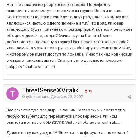
Нет, я о локальных разрешениях говорю. По дефолту
выключить комп могут только члены группы Users и выше.
Соответственно, если речь идёт о двух раздельных компах (не
являющихся частью одного домейна и т.п.), то вряд ли юзер
атакующего будет признан компом жертвы. А вот если речь идёт
об одном домейне, то да. Обычно группа Domain Users
добавляется в локальную группу Users, соответственно любой
член домейна может перегрузить любой другой комп в домейне,
к которому он имеет доступ по локалке. У нас так над новичками
в отделе прикалываются. Смотрят, кто догадается вовремя
набрать "shutdown -a"...=)
ThreatSense®Vitalik
15
Опубликовано
Декабрь 23, 2007
Вас захакоют,во все дыры с вашим Касперским,и поставят в
любую позу(нетошто перезагрузка,проверино на личном
опыте),а вот нас с NOD 32V3 & Vista x64 обламаются.! ЗЫ.....
Даже я нагну как угодно.!MiStr хи-хи.. как форум ваш поживает.?