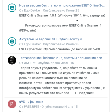
Новая версия бесплатного приложения ESET Online Scanner доступна пользователям
От Ego Dekker ·
Опубликовано
Июль 25
ESET Online Scanner 4.0.1 (Windows 10/11, 64-разрядная)
●
Руководство пользователя ESET Online Scanner 4
(PDF-файл)
Актуальные версии ESET Cyber Security 9
От Ego Dekker ·
Опубликовано
Июль 25
ESET Cyber Security был обновлён до версии 9.0.6700.
Тестирование Phishman 2.35, системы повышения осведомлённости пользователей в сфере ИБ
От AM_Bot ·
Опубликовано
Июль 16
Теория звучит убедительно, но работает ли она на
практике? Мы внимательно изучили Phishman 2.35 и
решили не останавливаться на описании её
возможностей. Вместо этого протестировали
платформу на собственных сотрудниках и удивились, к
каким результатам это привело. 1. Введение2...
uVS - оффтопик
От PR55.RP55 ·
Опубликовано
Июль 15
Нет.