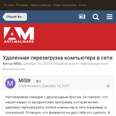
Услуги
Реклама
Наша команда
Наши принципы
О нас
Общий форум по информационной безопасности
Удалённая перезагрузка компьютера в сети
Автор
MiStr
,
Декабрь 16, 2007
в
Общий форум по информационной
безопасности
MiStr
5
Опубликовано
Декабрь 16, 2007
Разговариваю намедни с двоюродным братом. Он говорит, что
нашёл какую-то вредоносную программу, которая может
удалённо перезагрузить любой компьютер в сети (например, в
локальной). Я говорю, что фаерволл не даст тебе это сделать. А