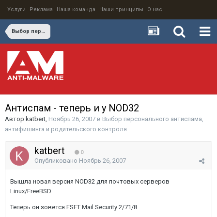
Услуги
Реклама
Наша команда
Наши принципы
О нас
Выбор персонального антиспама, антифишинга и родительского контроля
Антиспам - теперь и у NOD32
Автор
katbert
,
Ноябрь 26, 2007
в
Выбор персонального антиспама,
антифишинга и родительского контроля
katbert
0
Опубликовано
Ноябрь 26, 2007
Вышла новая версия NOD32 для почтовых серверов
Linux/FreeBSD
Теперь он зовется ESET Mail Security 2/71/8