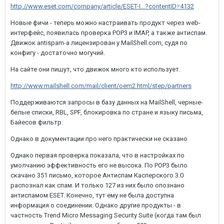
http://www.eset.com/company/article/ESET-I...?contentID=4132
Новые фичи - теперь можно настраивать продукт через web-
интерфейс, появилась проверка POP3 и IMAP, а также антиспам.
Движок antispam-а лицензирован у MailShell.com, судя по
конфигу - достаточно могучий.
На сайте они пишут, что движок много кто использует.
http://www.mailshell.com/mail/client/oem2.html/step/partners
Поддерживаются запросы в базу данных на MailShell, черные-
белые списки, RBL, SPF, блокировка по стране и языку письма,
Байесов фильтр.
Однако в документации про него практически не сказано
Однако первая проверка показала, что в настройках по
умолчанию эффективность его не высока. По POP3 было
скачано 351 письмо, которое Антиспам Касперского 3.0
распознал как спам. И только 127 из них было опознано
антиспамом ESET. Конечно, тут ему не была доступна
информация о соединении. Однако другие продукты - в
частность Trend Micro Messaging Security Suite (когда там был