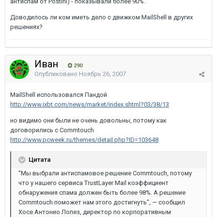
антиспам от Postini) - показывали более 90%.
Доводилось ли ком иметь дело с движком MailShell в других
решениях?
Иван
290
Опубликовано
Ноябрь 26, 2007
MailShell использовался Пандой
http://www.ixbt.com/news/market/index.shtml?03/38/13
но видимо они были не очень довольны, потому как
договорились с Commtouch
http://www.pcweek.ru/themes/detail.php?ID=103648
Цитата
“Мы выбрали антиспамовое решение Commtouch, потому
что у нашего сервиса TrustLayer Mail коэффициент
обнаружения спама должен быть более 98%. А решение
Commtouch поможет нам этого достигнуть”, — сообщил
Хосе Антонио Лопез, директор по корпоративным