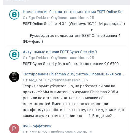
Новая версия бесплатного приложения ESET Online Scanner доступна пользователям
От Ego Dekker ·
Опубликовано
Июль 25
ESET Online Scanner 4.0.1 (Windows 10/11, 64-разрядная)
●
Руководство пользователя ESET Online Scanner 4
(PDF-файл)
Актуальные версии ESET Cyber Security 9
От Ego Dekker ·
Опубликовано
Июль 25
ESET Cyber Security был обновлён до версии 9.0.6700.
Тестирование Phishman 2.35, системы повышения осведомлённости пользователей в сфере ИБ
От AM_Bot ·
Опубликовано
Июль 16
Теория звучит убедительно, но работает ли она на
практике? Мы внимательно изучили Phishman 2.35 и
решили не останавливаться на описании её
возможностей. Вместо этого протестировали
платформу на собственных сотрудниках и удивились, к
каким результатам это привело. 1. Введение2...
uVS - оффтопик
От PR55.RP55 ·
Опубликовано
Июль 15