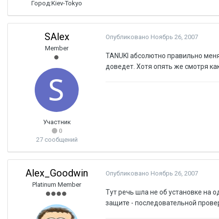
Город:
Kiev-Tokyo
SAlex
Опубликовано
Ноябрь 26, 2007
Member
TANUKI абсолютно правильно меня
доведет. Хотя опять же смотря как
Участник
0
27 сообщений
Alex_Goodwin
Опубликовано
Ноябрь 26, 2007
Platinum Member
Тут речь шла не об установке на 
защите - последовательной провер