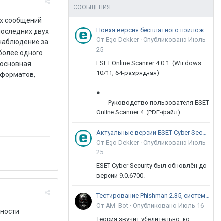
СООБЩЕНИЯ
ых сообщений
Новая версия бесплатного приложения ESET Online Scanner доступна пользователям
последних двух
От Ego Dekker ·
Опубликовано
Июль
и наблюдение за
25
 более одного
ESET Online Scanner 4.0.1 (Windows
 основная
10/11, 64-разрядная)
 форматов,
●
Руководство пользователя ESET
Online Scanner 4 (PDF-файл)
Актуальные версии ESET Cyber Security 9
От Ego Dekker ·
Опубликовано
Июль
25
ESET Cyber Security был обновлён до
версии 9.0.6700.
Тестирование Phishman 2.35, системы повышения осведомлённости пользователей в сфере ИБ
От AM_Bot ·
Опубликовано
Июль 16
тности
Теория звучит убедительно, но