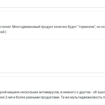
 понял. Многодвижковый продукт конечно будет "тормозом", но хо
ой )
одной машине нескольких антивирусов, а немного о другом - об эш
ке 2-мя и более разными продуктами. Та же мультидвижковость по