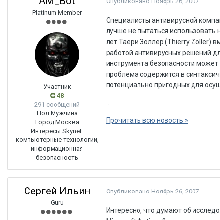
AM_Bot
Опубликовано
Ноябрь 26, 2007
Platinum Member
Специалисты антивирусной компан
лучше не пытаться использовать 
лет Таери Золлер (Thierry Zoller)
работой антивирусных решений для
инструмента безопасности может 
проблема содержится в синтаксич
потенциально пригодных для осущ
Участник
48
...
291 сообщений
Пол:
Мужчина
Прочитать всю новость »
Город:
Москва
Интересы:
Skynet,
компьютерные технологии,
информационная
безопасность
Сергей Ильин
Опубликовано
Ноябрь 26, 2007
Guru
Интересно, что думают об исслед