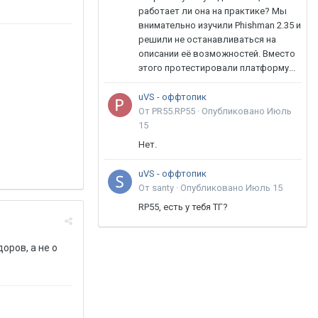
работает ли она на практике? Мы
внимательно изучили Phishman 2.35 и
решили не останавливаться на
описании её возможностей. Вместо
этого протестировали платформу...
uVS - оффтопик
От PR55.RP55 ·
Опубликовано
Июль
15
Нет.
uVS - оффтопик
От santy ·
Опубликовано
Июль 15
RP55, есть у тебя ТГ?
оров, а не о