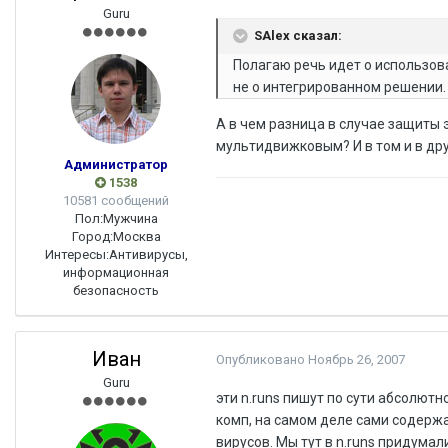
Guru
SAlex сказал:
Полагаю речь идет о использов
не о интегрированном решении. 
А в чем разница в случае защиты
мультидвижковым? И в том и в др
Администратор
1538
10581 сообщений
Пол:
Мужчина
Город:
Москва
Интересы:
Антивирусы,
информационная
безопасность
Иван
Опубликовано
Ноябрь 26, 2007
Guru
эти n.runs пишут по сути абсолют
комп, на самом деле сами содерж
вирусов. Мы тут в n.runs придума