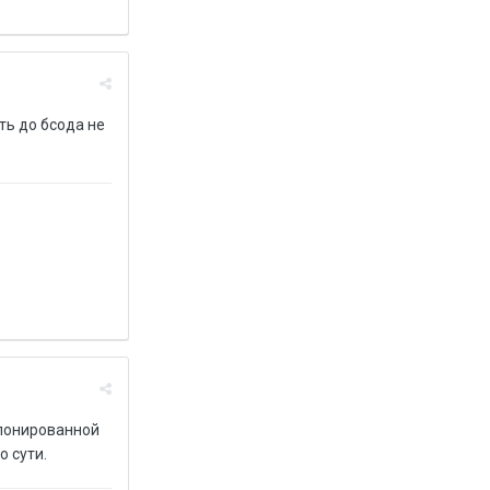
ть до бсода не
елонированной
 сути.