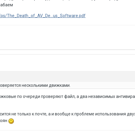
лабаем
/ps/The_Death_of_AV_De...us_Software.pdf
оверяется несколькими движками.
ижковые по очереди проверяют файл, а два независимых антивира 
сится не только к почте, а и вообще к проблеме использования дву
боян