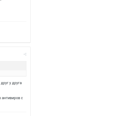
друг у друга
х антивиров с