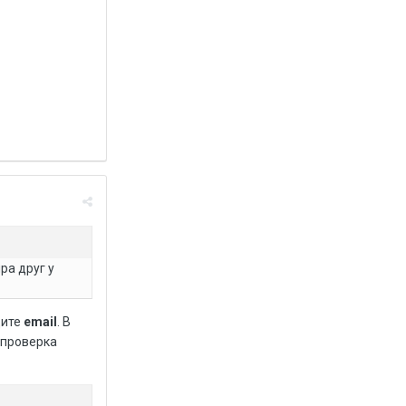
ра друг у
щите
email
. В
 проверка