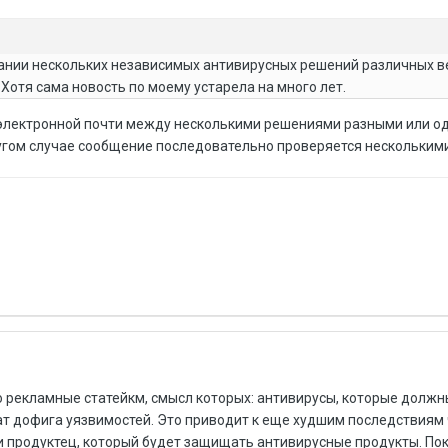
ании нескольких независимых антивирусных решений различных в
Хотя сама новость по моему устарела на много лет.
 электронной почти между несколькими решениями разными или о
угом случае сообщение последовательно проверяется нескольким
но рекламные статейкм, смысл которых: антивирусы, которые дол
ат дофига уязвимостей. Это приводит к еще худшим последствиям
ли продуктец, который будет защищать антивирусные продукты. По