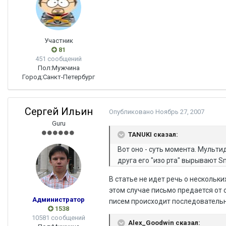
Участник
81
451 сообщений
Пол:
Мужчина
Город:
Санкт-Петербург
Сергей Ильин
Опубликовано
Ноябрь 27, 2007
Guru
TANUKI сказал:
Вот оно - суть момента. Мульт
друга его "изо рта" вырывают S
В статье не идет речь о нескольк
этом случае письмо предается от 
Администратор
писем происходит последовательно
1538
10581 сообщений
Alex_Goodwin сказал: