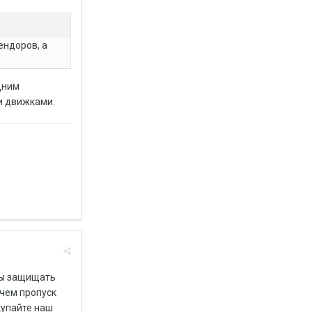
ендоров, а
дним
и движками.
жны защищать
 чем пропуск
купайте наш