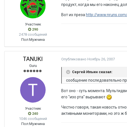
продукт, когда мы его наконец до
Вот их преза
http://www.nruns.com
Участник
290
2478 сообщений
Пол:
Мужчина
TANUKI
Опубликовано
Ноябрь 26, 2007
Guru
Сергей Ильин сказал:
сообщение последовательно пр
Вот оно - суть момента. Мультидв
его "изо рта" вырывают
Честно говоря, такая новость отно
Участник
активными мониторами, но это ж 
240
1046 сообщений
Пол:
Мужчина