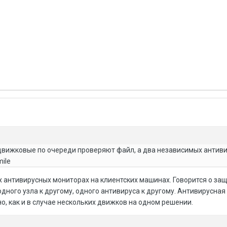
идвижковые по очереди проверяют файл, а два независимых антиви
mile
их антивирусных мониторах на клиентских машинах. Говорится о за
одного узла к другому, одного антивируса к другому. Антивирусная
, как и в случае нескольких движков на одном решении.