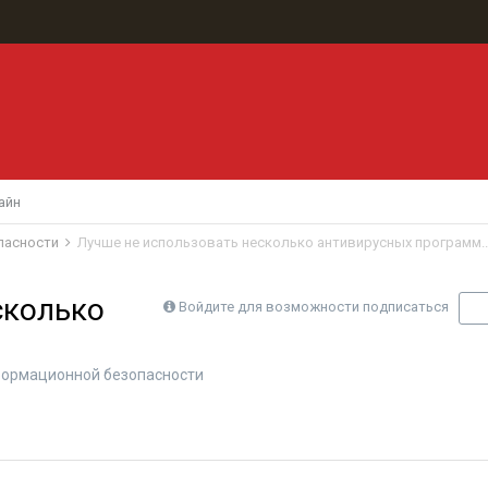
айн
пасности
Лучше не использовать несколько антивирусных программ..
сколько
Войдите для возможности подписаться
П
ормационной безопасности