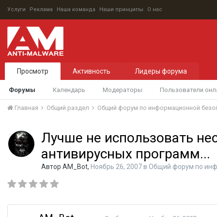
Услуги
Реклама
Наша команда
Наши принципы
О нас
Просмотр
Активность
Лидеры форума
Форумы
Календарь
Модераторы
Пользователи онл
Главная
Общий раздел
Общий форум по информационной безо
Лучше не использовать не
антивирусных программ...
Автор
AM_Bot
,
Ноябрь 26, 2007
в
Общий форум по инф