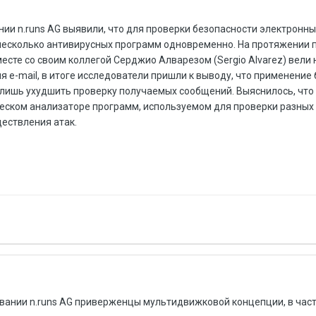
ии n.runs AG выявили, что для проверки безопасности электронн
несколько антивирусных программ одновременно. На протяжении 
 вместе со своим коллегой Серджио Алварезом (Sergio Alvarez) вел
 e-mail, в итоге исследователи пришли к выводу, что применение
лишь ухудшить проверку получаемых сообщений. Выяснилось, что
еском анализаторе программ, используемом для проверки разных
ествления атак.
овании n.runs AG приверженцы мультидвижковой концепции, в час