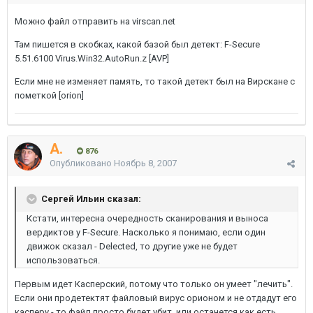
Можно файл отправить на virscan.net
Там пишется в скобках, какой базой был детект: F-Secure
5.51.6100 Virus.Win32.AutoRun.z [AVP]
Если мне не изменяет память, то такой детект был на Вирскане с
пометкой [orion]
A.
876
Опубликовано
Ноябрь 8, 2007
Сергей Ильин сказал:
Кстати, интересна очередность сканирования и выноса
вердиктов у F-Secure. Насколько я понимаю, если один
движок сказал - Delected, то другие уже не будет
использоваться.
Первым идет Касперский, потому что только он умеет "лечить".
Если они продетектят файловый вирус орионом и не отдадут его
касперу - то файл просто будет убит. или останется как есть.