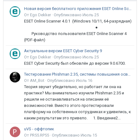
Новая версия бесплатного приложения ESET Online Scanner доступна пользователям
От Ego Dekker ·
Опубликовано
Июль 25
ESET Online Scanner 4.0.1 (Windows 10/11, 64-разрядная)
●
Руководство пользователя ESET Online Scanner 4
(PDF-файл)
Актуальные версии ESET Cyber Security 9
От Ego Dekker ·
Опубликовано
Июль 25
ESET Cyber Security был обновлён до версии 9.0.6700.
Тестирование Phishman 2.35, системы повышения осведомлённости пользователей в сфере ИБ
От AM_Bot ·
Опубликовано
Июль 16
Теория звучит убедительно, но работает ли она на
практике? Мы внимательно изучили Phishman 2.35 и
решили не останавливаться на описании её
возможностей. Вместо этого протестировали
платформу на собственных сотрудниках и удивились, к
каким результатам это привело. 1. Введение2...
uVS - оффтопик
От PR55.RP55 ·
Опубликовано
Июль 15