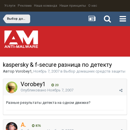
Услуги
Реклама
Наша команда
Наши принципы
О нас
Выбор домашних средств защиты
kaspersky & f-secure разница по детекту
Автор
Vorobey1
,
Ноябрь 7, 2007
в
Выбор домашних средств защиты
Vorobey1
20
Опубликовано
Ноябрь 7, 2007
Разные результаты детекта на одном движке?
A.
876