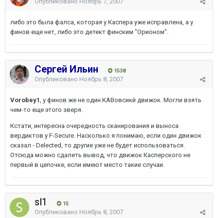
Опубликовано
Ноябрь 7, 2007
либо это была фалса, которая у Каспера уже исправлена, а у
финов еще нет, либо это детект финским "Орионом".
Сергей Ильин
1538
Опубликовано
Ноябрь 8, 2007
Vorobey1
, у финов же не один КАВовсикй движок. Могли взять
чем-то еще этого зверя.
Кстати, интересна очередность сканирования и выноса
вердиктов у F-Secure. Насколько я понимаю, если один движок
сказал - Delected, то другие уже не будет использоваться.
Отсюда можно сдалеть вывод, что движок Касперского не
первый в цепочке, если имеют место такие случаи.
sl1
15
Опубликовано
Ноябрь 8, 2007