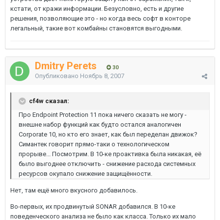
кстати, от кражи информации. Безусловно, есть и другие
решения, позволяющие это - но когда весь софт в конторе
легальный, такие вот комбайны становятся выгодными.
Dmitry Perets
30
Опубликовано
Ноябрь 8, 2007
cf4w сказал:
Про Endpoint Protection 11 пока ничего сказать не могу -
внешне набор функций как будто остался аналогичен
Corporate 10, но кто его знает, как был переделан движок?
Симантек говорит прямо-таки о технологическом
прорыве... Посмотрим. В 10-ке проактивка была никакая, её
было выгоднее отключить - снижение расхода системных
ресурсов окупало снижение защищённости.
Нет, там ещё много вкусного добавилось.
Во-первых, их продвинутый SONAR добавился. В 10-ке
поведенческого анализа не было как класса. Только их мало