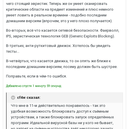
чего стоящий эвристик. Теперь же он умеет сканировать
критические области на предмет изменений и плюс немного
умеет ловить в реальном времени - подобно последним
домашним версиям (впрочем, это у него плохо получается).
Во-вторых, всё что касается сетевой безопасности. Фаерволл,
IPS, эвристическая технология GEB (Generic Exploits Blocking).
В-третьих, анти-руткитовый движок. Хотелось бы увидеть
тесты...
В-четвёртых, что касается движка, то он опять же ближе к
последним домашним версиям, посему должен быть шустрее.
Поправьте, если в чём-то ошибся.
Добавлено спустя 1 минуту 59 секунд:
cf4w сказал:
Что мне в 11-м действительно понравилось - так это
удобная возможность блокировать доступ к съёмным
устройствам, а также блокировать запуск определённых
программ. Идеальной вирусной базы ни у кого не бывает,
но запрет на съёмные устроства даёт некоторую защиту