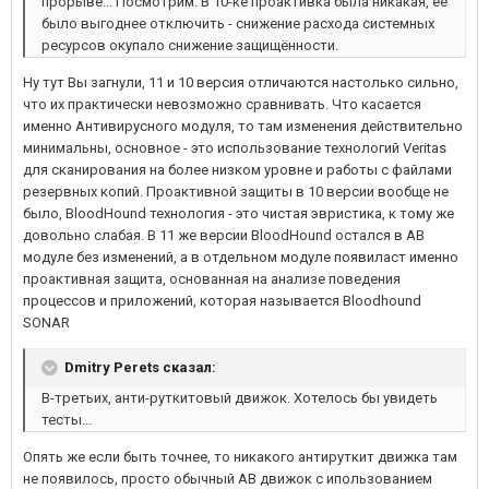
прорыве... Посмотрим. В 10-ке проактивка была никакая, её
было выгоднее отключить - снижение расхода системных
ресурсов окупало снижение защищённости.
Ну тут Вы загнули, 11 и 10 версия отличаются настолько сильно,
что их практически невозможно сравнивать. Что касается
именно Антивирусного модуля, то там изменения действительно
минимальны, основное - это использование технологий Veritas
для сканирования на более низком уровне и работы с файлами
резервных копий. Проактивной защиты в 10 версии вообще не
было, BloodHound технология - это чистая эвристика, к тому же
довольно слабая. В 11 же версии BloodHound остался в АВ
модуле без изменений, а в отдельном модуле появиласт именно
проактивная защита, основанная на анализе поведения
процессов и приложений, которая называется Bloodhound
SONAR
Dmitry Perets сказал:
В-третьих, анти-руткитовый движок. Хотелось бы увидеть
тесты...
Опять же если быть точнее, то никакого антируткит движка там
не появилось, просто обычный АВ движок с ипользованием