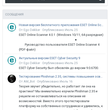
СООБЩЕНИЯ
Новая версия бесплатного приложения ESET Online Scanner доступна пользователям
От Ego Dekker ·
Опубликовано
Июль 25
ESET Online Scanner 4.0.1 (Windows 10/11, 64-разрядная)
●
Руководство пользователя ESET Online Scanner 4
(PDF-файл)
Актуальные версии ESET Cyber Security 9
От Ego Dekker ·
Опубликовано
Июль 25
ESET Cyber Security был обновлён до версии 9.0.6700.
Тестирование Phishman 2.35, системы повышения осведомлённости пользователей в сфере ИБ
От AM_Bot ·
Опубликовано
Июль 16
Теория звучит убедительно, но работает ли она на
практике? Мы внимательно изучили Phishman 2.35 и
решили не останавливаться на описании её
возможностей. Вместо этого протестировали
платформу на собственных сотрудниках и удивились, к