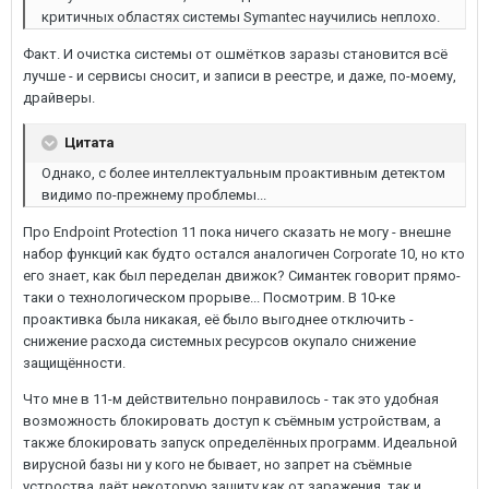
критичных областях системы Symantec научились неплохо.
Факт. И очистка системы от ошмётков заразы становится всё
лучше - и сервисы сносит, и записи в реестре, и даже, по-моему,
драйверы.
Цитата
Однако, с более интеллектуальным проактивным детектом
видимо по-прежнему проблемы...
Про Endpoint Protection 11 пока ничего сказать не могу - внешне
набор функций как будто остался аналогичен Corporate 10, но кто
его знает, как был переделан движок? Симантек говорит прямо-
таки о технологическом прорыве... Посмотрим. В 10-ке
проактивка была никакая, её было выгоднее отключить -
снижение расхода системных ресурсов окупало снижение
защищённости.
Что мне в 11-м действительно понравилось - так это удобная
возможность блокировать доступ к съёмным устройствам, а
также блокировать запуск определённых программ. Идеальной
вирусной базы ни у кого не бывает, но запрет на съёмные
устроства даёт некоторую защиту как от заражения, так и,