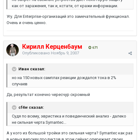
как от заражения, так и, кстати, от кражи информации.
Угу. Для Enterprise-организаций это замечательный функционал.
Очень и очень ценно.
Кирилл Керценбаум
671
Опубликовано
Ноябрь 9, 2007
Иван сказал:
но на 150 новых самплах реакции дождался тока в 2%
случаев
Да, результат конечно чересчур скромный
cf4w сказал:
Судя по всему, эвристика и поведенческий анализ - далеко
не сильная черта Symantec...
А у кого из большой тройки это сильная черта? Symantec как раз
в новых версиях продуктов в этом сейчас опережает своих