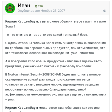
Иван
290
Опубликовано
Ноябрь 23, 2007
Кирилл Керценбаум
, а вы можете объяснить все таки что такое
Sonar?
то что я читаю в новостях это какой-то полный бред.
С одной стороны галочка Sonar есть в настройках сканирования
по требованию персональных продуктов, при этом пишется, что
это технология основанная на поведении...уже непонятно
А в пресрелизах по новым продуктам написана ваще какая-то
бредятина, уже каким-то боком и к фаерволу приплели:
В Norton Internet Security 2008 SONAR будет выполнять полное
сканирование всякий раз, когда приложение пытается
установить связь с внешним миром, еще надежнее защищая
персональную информацию благодаря повышенной
эффективности межсетевого экрана при защите от неизвестных
угроз.
Кирилл Керценбаум
можете все таки объяснить как это все