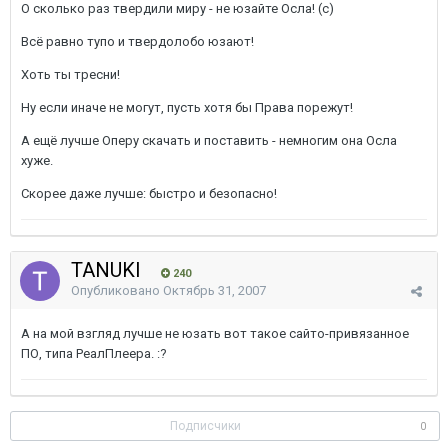
О сколько раз твердили миру - не юзайте Осла! (с)
Всё равно тупо и твердолобо юзают!
Хоть ты тресни!
Ну если иначе не могут, пусть хотя бы Права порежут!
А ещё лучше Оперу скачать и поставить - немногим она Осла
хуже.
Скорее даже лучше: быстро и безопасно!
TANUKI
240
Опубликовано
Октябрь 31, 2007
А на мой взгляд лучше не юзать вот такое сайто-привязанное
ПО, типа РеалПлеера. :?
Подписчики
0