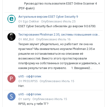
Руководство пользователя ESET Online Scanner 4
(PDF-файл)
Актуальные версии ESET Cyber Security 9
От Ego Dekker ·
Опубликовано
Июль 25
ESET Cyber Security был обновлён до версии 9.0.6700.
Тестирование Phishman 2.35, системы повышения осведомлённости пользователей в сфере ИБ
От AM_Bot ·
Опубликовано
Июль 16
Теория звучит убедительно, но работает ли она на
практике? Мы внимательно изучили Phishman 2.35 и
решили не останавливаться на описании её
возможностей. Вместо этого протестировали
платформу на собственных сотрудниках и удивились, к
каким результатам это привело. 1. Введение2...
uVS - оффтопик
От PR55.RP55 ·
Опубликовано
Июль 15
Нет.
uVS - оффтопик
От santy ·
Опубликовано
Июль 15
RP55, есть у тебя ТГ?