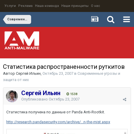
Услуги
Реклама
Наша команда
Наши принципы
О нас
Современные угрозы и защита от них
Статистика распространенности руткитов
Автор
Сергей Ильин
,
Октябрь 23, 2007
в
Современные угрозы и
защита от них
Сергей Ильин
1538
Опубликовано
Октябрь 23, 2007
Статистика получена по данные от Panda Anti-Rootkit.
http://research.pandasecurity.com/archive/...n-the-mist.aspx