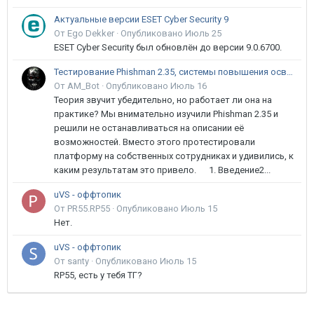
Актуальные версии ESET Cyber Security 9
От Ego Dekker ·
Опубликовано
Июль 25
ESET Cyber Security был обновлён до версии 9.0.6700.
Тестирование Phishman 2.35, системы повышения осведомлённости пользователей в сфере ИБ
От AM_Bot ·
Опубликовано
Июль 16
Теория звучит убедительно, но работает ли она на
практике? Мы внимательно изучили Phishman 2.35 и
решили не останавливаться на описании её
возможностей. Вместо этого протестировали
платформу на собственных сотрудниках и удивились, к
каким результатам это привело. 1. Введение2...
uVS - оффтопик
От PR55.RP55 ·
Опубликовано
Июль 15
Нет.
uVS - оффтопик
От santy ·
Опубликовано
Июль 15
RP55, есть у тебя ТГ?