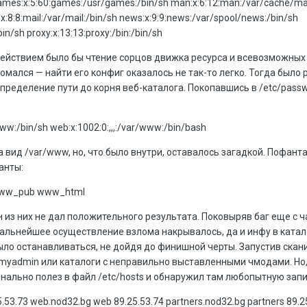
 games:x:5:60:games:/usr/games:/bin/sh man:x:6:12:man:/var/cache/ma
il:x:8:8:mail:/var/mail:/bin/sh news:x:9:9:news:/var/spool/news:/bin/sh
in/sh proxy:x:13:13:proxy:/bin:/bin/sh
м действием было бы чтение сорцов движка ресурса и всевозможных
ломался — найти его конфиг оказалось не так-то легко. Тогда было
пределение пути до корня веб-каталога. Покопавшись в /etc/passw
w:/bin/sh web:x:1002:0:,,,:/var/www:/bin/bash
 вид /var/www, но, что было внутри, оставалось загадкой. Пофанта
анты:
 www_pub www_html
н из них не дал положительного результата. Поковыряв баг еще с ча
дальнейшее осуществление взлома накрывалось, да и инфу в ката
ыло останавливаться, не дойдя до финишной черты. Запустив скан
myadmin или каталоги с неправильно выставленными чмодами. Но,
инально полез в файл /etc/hosts и обнаружил там любопытную запи
25.53.73 web.nod32.bg web 89.25.53.74 partners.nod32.bg partners 89.2