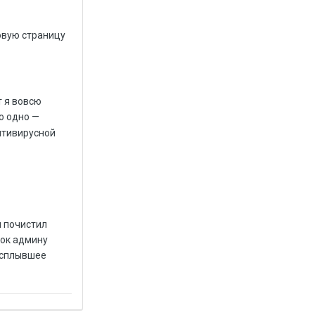
товую страницу
т я вовсю
но одно —
нтивирусной
я почистил
рок админу
 всплывшее