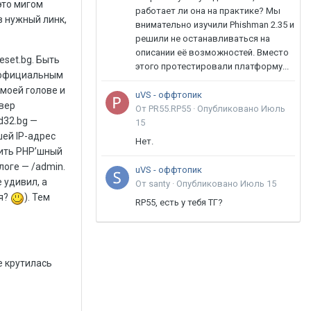
это мигом
работает ли она на практике? Мы
в нужный линк,
внимательно изучили Phishman 2.35 и
решили не останавливаться на
описании её возможностей. Вместо
set.bg. Быть
этого протестировали платформу...
я официальным
 моей голове и
uVS - оффтопик
рвер
От PR55.RP55 ·
Опубликовано
Июль
d32.bg —
15
шей IP-адрес
Нет.
тить PHP’шный
логе — /admin.
uVS - оффтопик
 удивил, а
От santy ·
Опубликовано
Июль 15
ся?
). Тем
RP55, есть у тебя ТГ?
е крутилась