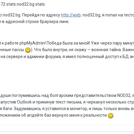
72 stats.nod32.bg stats
.nod32.bg. Перейдя по адресу
http://web
. nod32.bg, я попал на тес
л в адресной строке браузера линк:
 к работе phpMyAdmin! Победа была за мной! Уже через пару мину
ченные пассы
). Что было внутри, не скажу — военная тайна. Важ
 на сервере и админки форума, я имел полноценный доступ к БД а
т души поглумившись над болгарским представительством NOD32, 
апустив Outlook и прикинув текст письма, я черканул несколько ст
 баги. Задумавшись я уставился в монитор, и лишь только вновь
ложением об апдейте баз вернуло меня к реальности