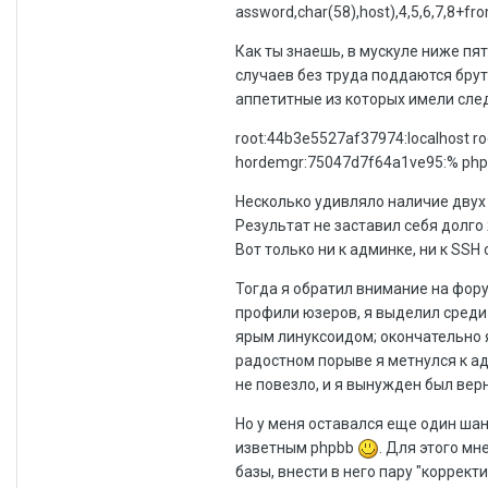
assword,char(58),host),4,5,6,7,8+fr
Как ты знаешь, в мускуле ниже пя
случаев без труда поддаются бруту
аппетитные из которых имели сле
root:44b3e5527af37974:localhost 
hordemgr:75047d7f64a1ve95:% phpb
Несколько удивляло наличие двух 
Результат не заставил себя долго
Вот только ни к админке, ни к SSH 
Тогда я обратил внимание на фору
профили юзеров, я выделил среди
ярым линуксоидом; окончательно я
радостном порыве я метнулся к ад
не повезло, и я вынужден был вер
Но у меня оставался еще один ша
изветным phpbb
. Для этого мн
базы, внести в него пару "коррек