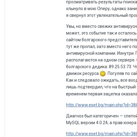
просматривать результаты поиска
хлынуло в мою Оперу, однако зани
я свернул этот увлекательный про
Увы, но вместо свежих антивирусн
может, это событие так и осталос
сайтом болгарского представитель
тут же пропал, зато вместо него 
антивирусной компании. Изнутри. 
располагаются на одном сервере. 
болгарского дедика: 89.25.53.73. 
движок ресурса
. Погуляв по с
Как и следовало ожидать, все вхо
лишь подтвердил, что на быстрый 
временем первая зацепка оказалас
http://www.eset.bg/main.php?id=38&
Диагноз был категоричен — слепо
MySQL версии 4.0.24, а прав юзера 
http://www.eset.bg/main.php?id=38&