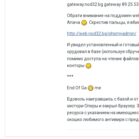
gateway.nod32.bg gateway 89.25.53.
Обрати внимание на поддомен web
Апача
. Скрестив пальцы, я вби
http://web.nod32.bg/phpmyadmin/
И увидел установленный и готовый
орудовал в базе (используя сбру
помимо доступа на чтение файлов
конторы
.
***
End Of Ga
me
Вдоволь наигравшись с базой и о
хистори Оперы и закрыл браузер. З
ресурса с указанием на имеющиеся
окошко любимого антивиря с пред