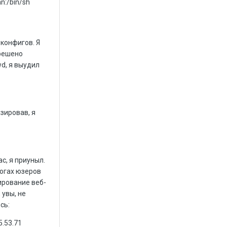
n:/bin/sh
 конфигов. Я
 решено
d, я выудил
зировав, я
с, я приуныл.
логах юзеров
ирование веб-
 увы, не
сь:
5.53.71