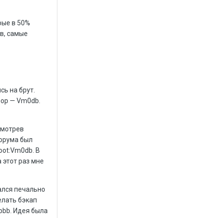
рые в 50%
ов, самые
ь на брут.
зор — Vm0db.
смотрев
форума был
oot:Vm0db. В
 этот раз мне
ался печально
елать бэкап
pbb. Идея была