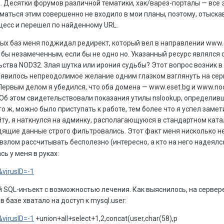
. Десятки форумов различной тематики, хак/варез-порталы — все 
маться этим совершенно не входило в мои планы, поэтому, отыска
цесс и перешел по найденному URL.
ых баз меня поджидал редирект, который вел в направлении www.e
ь бы незамеченным, если бы не одно но. Указанный ресурс являлс
ства NOD32. Злая шутка или ирония судьбы? Этот вопрос возник в
появилось непреодолимое желание одним глазком взглянуть на се
Первым делом я убедился, что оба домена — www.eset.bg и www.no
Об этом свидетельствовали показания утилы nslookup, определив
Что ж, можно было приступать к работе, тем более что я успел заме
айту, я наткнулся на админку, располагающуюся в стандартном ката
дящие данные строго фильтровались. Этот факт меня нисколько не
взлом рассчитывать бесполезно (интересно, а кто на него надеял
ь у меня в руках:
virusID=-1
й SQL-инъект с возможностью лечения. Как выяснилось, на сервер
в базе хватало на доступ к mysql.user:
virusID=-1
+union+all+select+1,2,concat(user,char(58),p