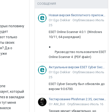
СООБЩЕНИЯ
Новая версия бесплатного приложения ESET Online Scanner доступна пользователям
От Ego Dekker ·
Опубликовано
Июль
25
орых половину
будет
ESET Online Scanner 4.0.1 (Windows
вот только
10/11, 64-разрядная)
ты своих
●
я? Да о
Руководство пользователя ESET
 уже
Online Scanner 4 (PDF-файл)
Актуальные версии ESET Cyber Security 9
От Ego Dekker ·
Опубликовано
Июль
25
ESET Cyber Security был обновлён до
топе
версии 9.0.6700.
каунт, который
лез в закладки
Тестирование Phishman 2.35, системы повышения осведомлённости пользователей в сфере ИБ
 тут меня
От AM_Bot ·
Опубликовано
Июль 16
ринялся
Теория звучит убедительно, но