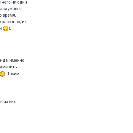
 чего ни один
изадумался.
о время,
 рассвело, и я
ый
).
а-да, именно
админить
. Таким
н из них