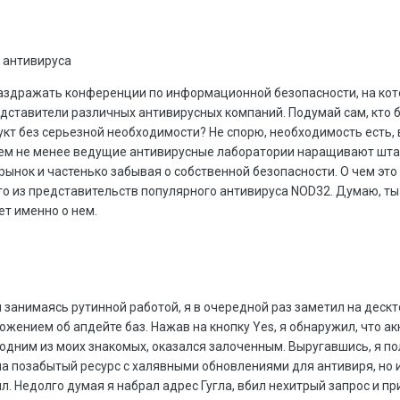
 антивируса
аздражать конференции по информационной безопасности, на кот
ставители различных антивирусных компаний. Подумай сам, кто 
кт без серьезной необходимости? Не спорю, необходимость есть, 
Тем не менее ведущие антивирусные лаборатории наращивают шта
рынок и частенько забывая о собственной безопасности. О чем это 
о из представительств популярного антивируса NOD32. Думаю, ты
ет именно о нем.
и занимаясь рутинной работой, я в очередной раз заметил на деск
ением об апдейте баз. Нажав на кнопку Yes, я обнаружил, что ак
одним из моих знакомых, оказался залоченным. Выругавшись, я по
на позабытый ресурс с халявными обновлениями для антивиря, но и
л. Недолго думая я набрал адрес Гугла, вбил нехитрый запрос и п