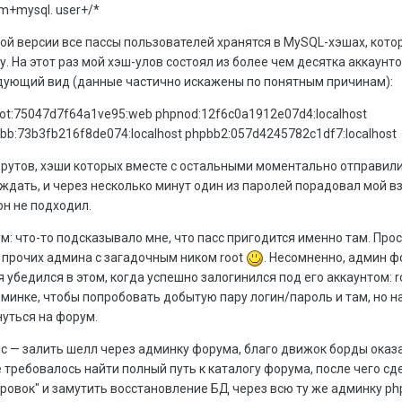
om+mysql. user+/*
той версии все пассы пользователей хранятся в MySQL-хэшах, кото
. На этот раз мой хэш-улов состоял из более чем десятка аккаунт
дующий вид (данные частично искажены по понятным причинам):
root:75047d7f64a1ve95:web phpnod:12f6c0a1912e07d4:localhost
b:73b3fb216f8de074:localhost phpbb2:057d4245782c1df7:localhost
рутов, хэши которых вместе с остальными моментально отправилис
 ждать, и через несколько минут один из паролей порадовал мой в
он не подходил.
м: что-то подсказывало мне, что пасс пригодится именно там. Про
 прочих админа с загадочным ником root
. Несомненно, админ 
 убедился в этом, когда успешно залогинился под его аккаунтом: r
минке, чтобы попробовать добытую пару логин/пароль и там, но на
нуться на форум.
нс — залить шелл через админку форума, благо движок борды оказ
е требовалось найти полный путь к каталогу форума, после чего сд
тировок" и замутить восстановление БД через всю ту же админку ph