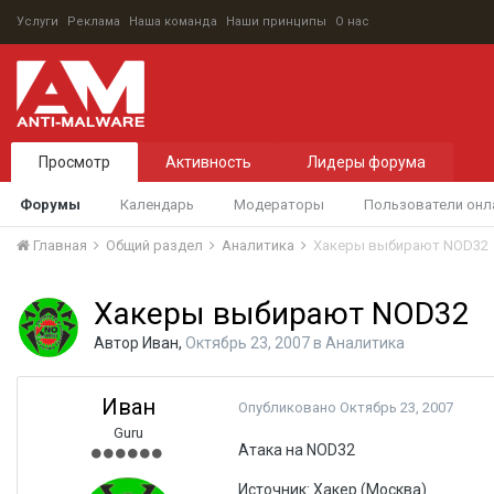
Услуги
Реклама
Наша команда
Наши принципы
О нас
Просмотр
Активность
Лидеры форума
Форумы
Календарь
Модераторы
Пользователи онл
Главная
Общий раздел
Аналитика
Хакеры выбирают NOD32
Хакеры выбирают NOD32
Автор
Иван
,
Октябрь 23, 2007
в
Аналитика
Иван
Опубликовано
Октябрь 23, 2007
Guru
Атака на NOD32
Источник: Хакер (Москва)