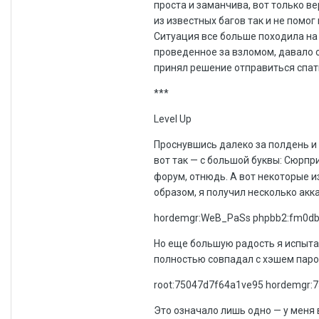
проста и заманчива, вот только в
из известных багов так и не помо
Ситуация все больше походила на 
проведенное за взломом, давало о 
принял решение отправиться спат
***
Level Up
Проснувшись далеко за полдень и 
вот так — с большой буквы: Сюрпр
форум, отнюдь. А вот некоторые и
образом, я получил несколько акк
hordemgr:WeB_PaSs phpbb2:fm0db
Но еще большую радость я испытал
полностью совпадал с хэшем паро
root:75047d7f64a1ve95 hordemgr:
Это означало лишь одно — у меня 