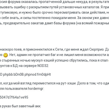
ерсия форума оказалась пропатченной дальше некуда, в результате
г вызвать ошибку с раскрытием путей установочных каталогов. Я пр
тупиковую, и нужно было срочно пересматривать свои действия, н
себе знать, и силы постепенно покидали меня. За окном уже давно
ь, предварительно закатав дамп базы форума (на всякий пожарн
наскоро поев, я приконнектился к Сети, где меня ждал Сюрприз. Д
из
. Нет, админ не пропатчил баг и не лишил меня возможности 
з стыренных ночью мускул-хэшей успешно сбрутились, пока я спал
аунтов к БД на сервере NOD32:
D phpbb:bDn0B phpnod:fm0dpHt
, когда мой взгляд переместился на рут-хэши. Дело в том, что оди
ля пользователя hordemgr:
75047d7f64a1ve95
в руках был заветный акк: