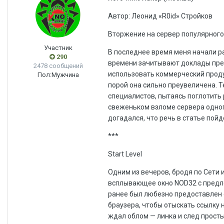
Автор: Леонид «R0id» Стройков
Вторжение на сервер популярного
Участник
В последнее время меня начали р
290
времени зачитывают доклады пред
2478 сообщений
использовать коммерческий проду
Пол:
Мужчина
порой она сильно преувеличена. 
специалистов, пытаясь поглотить 
свеженьком взломе сервера одног
догадался, что речь в статье пойд
***
Start Level
Одним из вечеров, бродя по Сети 
всплывающее окно NOD32 с предлож
ранее был любезно предоставлен 
браузера, чтобы отыскать ссылку 
ждал облом — линка и след просты