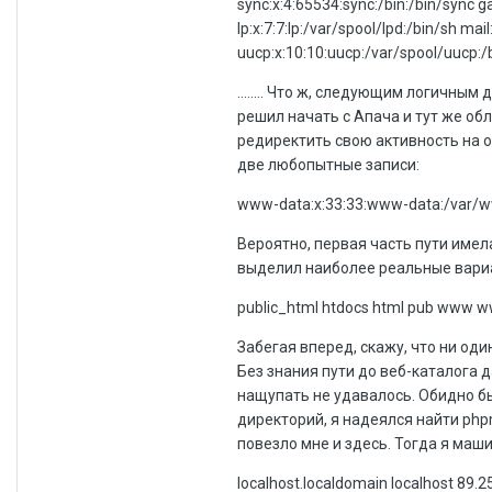
sync:x:4:65534:sync:/bin:/bin/sync
lp:x:7:7:lp:/var/spool/lpd:/bin/sh ma
uucp:x:10:10:uucp:/var/spool/uucp:/b
........ Что ж, следующим логичны
решил начать с Апача и тут же об
редиректить свою активность на о
две любопытные записи:
www-data:x:33:33:www-data:/var/ww
Вероятно, первая часть пути имела
выделил наиболее реальные вари
public_html htdocs html pub www
Забегая вперед, скажу, что ни оди
Без знания пути до веб-каталога 
нащупать не удавалось. Обидно б
директорий, я надеялся найти php
повезло мне и здесь. Тогда я маш
localhost.localdomain localhost 89.