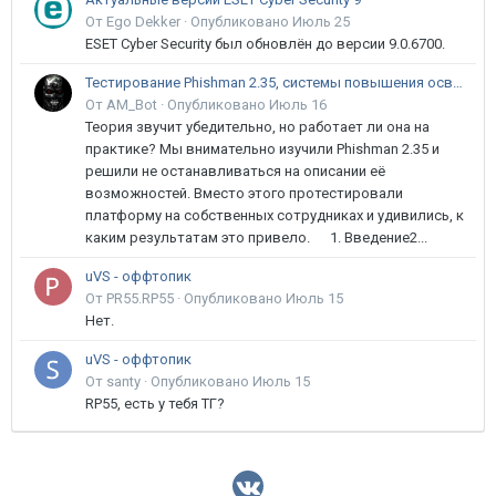
От Ego Dekker ·
Опубликовано
Июль 25
ESET Cyber Security был обновлён до версии 9.0.6700.
Тестирование Phishman 2.35, системы повышения осведомлённости пользователей в сфере ИБ
От AM_Bot ·
Опубликовано
Июль 16
Теория звучит убедительно, но работает ли она на
практике? Мы внимательно изучили Phishman 2.35 и
решили не останавливаться на описании её
возможностей. Вместо этого протестировали
платформу на собственных сотрудниках и удивились, к
каким результатам это привело. 1. Введение2...
uVS - оффтопик
От PR55.RP55 ·
Опубликовано
Июль 15
Нет.
uVS - оффтопик
От santy ·
Опубликовано
Июль 15
RP55, есть у тебя ТГ?