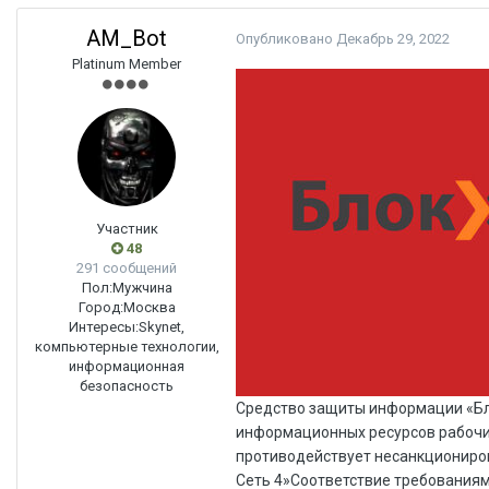
AM_Bot
Опубликовано
Декабрь 29, 2022
Platinum Member
Участник
48
291 сообщений
Пол:
Мужчина
Город:
Москва
Интересы:
Skynet,
компьютерные технологии,
информационная
безопасность
Средство защиты информации «Блокхост-Сеть 4» комплексно и многофункционально обеспечивает безопасность информационных ресурсов рабочих станций и серверов, контролирует съёмные машинные носители информации, противодействует несанкционированному доступу. ВведениеАрхитектура и системные требования «Блокхост-Сеть 4»Соответствие требованиям регуляторовФункциональные возможности «Блокхост-Сеть 4»4.1. Централизованное развёртывание клиентов и внешних пакетов4.2. Установка клиента «Блокхост-Сеть»4.3. Установка сторонних программ4.4. Построение иерархии серверов управления4.5. Общее описание политик4.6. Наследование политик в иерархии групп и серверовУправление политиками механизмов безопасности на примере контроля USB5.1. Разграничение доступа к USB-устройствам5.2. Формирование доверенного списка устройствУправление жизненным циклом токенов (смарт-карт) и сертификатов6.1. Жизненный цикл управления токенами и сертификатами6.1.1. Приостановка и возобновление использования токена6.1.2. Вывод токена из использования6.1.3. Изъятие токена6.1.4. Выпуск носителя для аутентификации по сертификату6.1.5. Удалённое управление токеном пользователя6.1.6. Двухфакторная аутентификация с сохранённым паролем6.1.7. Формирование актов выдачи / изъятия токенов6.1.8. Отображение информации о сертификатах6.1.9. Оповещение по почте6.1.10. Инициализация токеновСбор аудита по иерархии управления7.1. Архивирование событий аудита7.2. Сбор событий в SIEM головного сервераНовое в «Блокхост-Сеть 4»8.1. Централизованная установка клиентов управления в Linux-системах8.2. Аутентификация по паролю на токене (смарт-карте) в Linux-системах8.3. Аутентификация по сертификату на смарт-карте в Linux-системах8.4. Централизованное управление доверенной загрузкой8.4.1. Управление политиками механизмов безопасности8.4.2. Прямое управление до загрузки ОС8.4.3. Централизованный сбор аудитаВыводыВведениеСегодня вопросы обеспечения информационной безопасности становятся предметом особого внимания. На территории Российской Федерации операторы информационных систем давно обязаны блокировать попытки несанкционированного доступа к данным, а также на постоянной основе осуществлять мониторинг защищённости ИТ-инфраструктуры. При этом борьба с угрозами не может исчерпываться принятием только организационных мер. Для реализации технических мер характерно использование различных программных и программно-аппаратных средств. Средство защиты информации «Блокхост-Сеть 4» предназначено для защиты информационных ресурсов рабочих станций и серверов в соответствии с требованиями ФСТЭК России.Архитектура и системные требования «Блокхост-Сеть 4»Компоненты «Блокхост-Сеть 4» устанавливаются на компьютеры с процессорами архитектур x86 и AMD64 под управлением ОС Microsoft Windows 2008R2 / 7 / 8.1 / 2012 / 2012R2 / 10 / 2016 / 2019, Astra Linux SE («Смоленск»), «Альт 8 СП».В состав продукта входят консоль и сервер управления, клиент СЗИ, а также клиент аутентификации и управления.Сервер управления «Блокхост-Сеть 4» устанавливается на серверы без