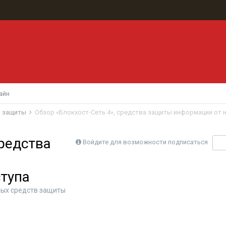
айн
в защиты
средства
Войдите для возможности подписаться
П
тупа
ых средств защиты