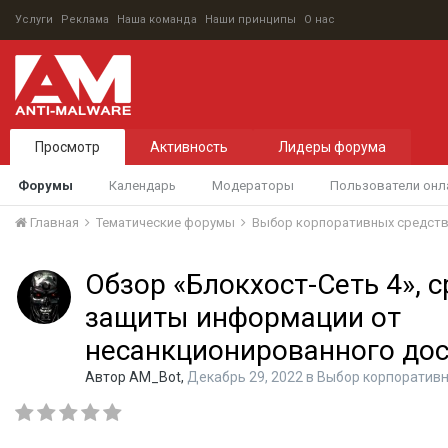
Услуги
Реклама
Наша команда
Наши принципы
О нас
Просмотр
Активность
Лидеры форума
Форумы
Календарь
Модераторы
Пользователи онл
Главная
Тематические форумы
Выбор корпоративных средст
Обзор «Блокхост-Сеть 4», 
защиты информации от
несанкционированного дос
Автор
AM_Bot
,
Декабрь 29, 2022
в
Выбор корпоративн