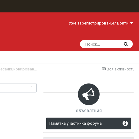
Уже зарегистрированы? Войти
Обзор «Блокхост-Сеть 4», средства защиты информации от несанкционированного доступа
Вся активность
одписчики
0
ОБЪЯВЛЕНИЯ
Памятка участника форума