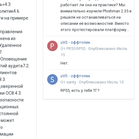
работает ли она на практике? Мы
внимательно изучили Phishman 2.35 и
решили не останавливаться на
описании её возможностей. Вместо
этого протестировали платформу...
uVS - оффтопик
От PR55.RP55 ·
Опубликовано
Июль
15
Нет.
uVS - оффтопик
От santy ·
Опубликовано
Июль 15
RP55, есть у тебя ТГ?