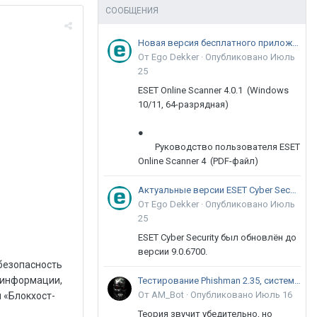
СООБЩЕНИЯ
Новая версия бесплатного приложения ESET Online Scanner доступна пользователям
От Ego Dekker ·
Опубликовано
Июль
25
ESET Online Scanner 4.0.1 (Windows
10/11, 64-разрядная)
●
Руководство пользователя ESET
Online Scanner 4 (PDF-файл)
Актуальные версии ESET Cyber Security 9
От Ego Dekker ·
Опубликовано
Июль
25
ESET Cyber Security был обновлён до
версии 9.0.6700.
их станций. Рисунок 10. Просмотр результатов выполнения задачи в «Блокхост-Сеть 4» Установка сторонних программПомимо инсталляции клиентов СЗИ доступна возможность создания задач по установке стороннего программного обеспечения на клиентские рабочие станции. Это могут быть, например, обновления и драйверы устройств. Также можно централизованно устанавливать средство доверенной загрузки SafeNode System Loader и выполнять скрипты на подконтрольных станциях.Построение иерархии серверов управленияОбщий принцип построения иерархии, содержащей головной и подчинённые серверы, а также клиентские рабочие станции, изображён на рисунке. Рисунок 11. Иерархия серверов в «Блокхост-Сеть 4» Вся иерархия серверов управления отображается в левой части «Менеджера иерархий». Доступны операции по созданию групп в иерархии, поиску клиентских рабочих станций. Рисунок 12. Отображение иерархии в «Блокхост-Сеть 4» Серверы «Блокхост-Сеть 4» могут быть включены в иерархию в качестве головного или родительского сервера. Рисунок 13. Построение иерархии серверов в «Блокхост-Сеть 4» Подключение подчинённого сервера позволяет применить политики как к его рабочи
Тестирование Phishman 2.35, системы повышения осведомлённости пользователей в сфере ИБ
От AM_Bot ·
Опубликовано
Июль 16
Теория звучит убедительно, но