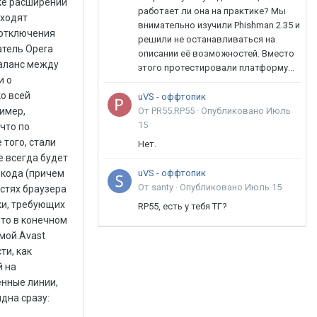
работает ли она на практике? Мы
внимательно изучили Phishman 2.35 и
решили не останавливаться на
описании её возможностей. Вместо
этого протестировали платформу...
uVS - оффтопик
От PR55.RP55 ·
Опубликовано
Июль
15
Нет.
uVS - оффтопик
От santy ·
Опубликовано
Июль 15
RP55, есть у тебя ТГ?