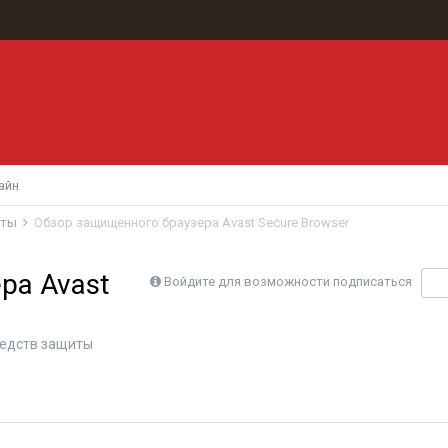
айн
иты
Обзор защищенного браузера Avast Secure Browser
ра Avast
Войдите для возможности подписаться
П
едств защиты