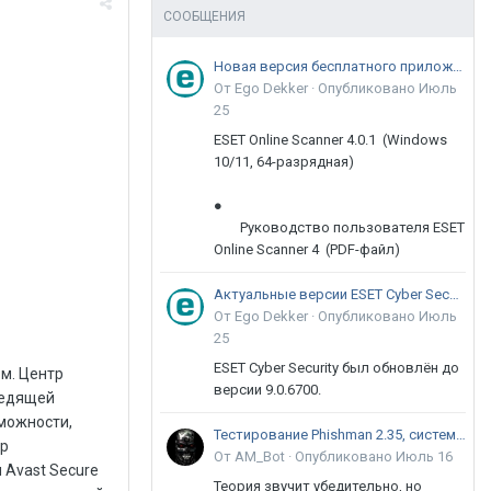
СООБЩЕНИЯ
Новая версия бесплатного приложения ESET Online Scanner доступна пользователям
От Ego Dekker ·
Опубликовано
Июль
25
ESET Online Scanner 4.0.1 (Windows
10/11, 64-разрядная)
●
Руководство пользователя ESET
Online Scanner 4 (PDF-файл)
Актуальные версии ESET Cyber Security 9
От Ego Dekker ·
Опубликовано
Июль
25
ESET Cyber Security был обновлён до
cure Browser Общие настройки и системные требования Avast Secure BrowserПродукт поддерживает операционные системы Microsoft Windows 10 / 8.1 / 8 / 7 32-bit или 64-bit, но сам браузер доступен только в 32-битном исполнении. Кроме того, разработана и тестируется бета-версия для macOS, и на ближайшее время намечен выход мобильного приложения для Android. Раздел «Настройки» — стандартный для платформы Chromium, за исключением некоторых специфичных функций. В частности, в Avast добавлен блок управления производительностью. Рисунок 17. Настройки управления производительностью в Avast Secure Browser По умолчанию вкладки, которые не используются в течение 10 минут, переходят в фоновый режим; пользователь может задать свой период времени. Согласно данным разработчика, приостановление
версии 9.0.6700.
Тестирование Phishman 2.35, системы повышения осведомлённости пользователей в сфере ИБ
От AM_Bot ·
Опубликовано
Июль 16
Теория звучит убедительно, но