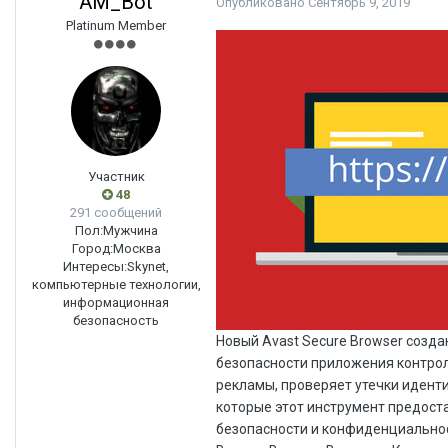
AM_Bot
Опубликовано
Сентябрь 9, 2019
Platinum Member
Участник
48
291 сообщений
Пол:
Мужчина
Город:
Москва
Интересы:
Skynet,
компьютерные технологии,
информационная
безопасность
Новый Avast Secure Browser создан для борьбы с угрозами и повышения скорости работы с интернетом. Центр безопасности приложения контролирует надежность платежных шлюзов, защищает от фишинга и следящей рекламы, проверяет утечки идентификационных данных. Рассмотрим на личном опыте основные возможности, которые этот инструмент предоставляет пользователю. ВведениеФункции Avast Secure BrowserЦентр безопасности и конфиденциальности Avast Secure BrowserОбщие настройки и системные требования Avast Secure BrowserВыводы ВведениеКак правило, защита наиболее популярных браузеров строится на установке расширений и дополнений, которые пользователь выбирает по своему вкусу. В «джентльменский набор» обычно входят блокировщик рекламы, плагин для принудительного обращения к https-протоколу и расширение для отключения следящих скриптов. Кроме того, популярностью пользуются надстройки с функциями VPN, а обозреватель Opera даже имеет такой модуль в комплекте.Однако большинство производителей стремится соблюдать баланс между приватностью и удобством сервисов, поэтому они по умолчанию разрешают сайтам сбор информации о пользователях, да и сами обрабатывают ее. Разработчики внешних плагинов тоже получают доступ ко всей конфиденциальной информации и имеют возможность недобросовестно «монетизировать» ее. Например, исследование независимого эксперта Сэма Джадали (Sam Jadali) в конце июля этого года показало, что по меньшей мере 4 миллиона человек используют приложения, ворующие персональные данные. Кроме того, стали все чаще появляться случаи заражения популярных расширений: проверенный плагин из магазина не всегда будет оставаться безопасным, поскольку уже после его установки могут происходить обновление и замена кода (причем не всегда с ведома разработчиков).В итоге, если пользователь не знает о дополнительных возможностях браузера по блокировке трекеров и цифровых отпечатков, не информирован об уязвимостях или векторах атаки, требующих дополнительных плагинов для защиты от них, либо просто доверяет сомнительным производителям, то в конечном счете он остается один на один со следящими скриптами, фишинговыми сайтами и навязчивой рекламой.Avast Secure Browser — первое пакетное решение с предустановленным набором инструментов безопасности, как привычных опытным пользователям, так и инновационных. Функции Avast Secure BrowserОснованный на популярной открытой платформе Chromium, браузер Avast напоминает Google Chrome — те же сглаженные линии, минималистичный дизайн и элементы управления. Однако специализация интернет-обозревателя видна сразу: после установки пользователь попадает на страницу с инструментарием Центра безопасности и конфиденциальности. Рисунок 1. Центр безопасности и конфиденциальности Avast Secure Browser По умолчанию включены такие возможности, как блокировка фишинговых сайтов и скриптов отслеживания, контроль платежных шлюзов и доступов к веб-камере; имеются и другие настройки безопасности. Именно эту функциональную часть будет интересно рассмотреть подробнее.Отдельного внимания заслуживает удобство работы с видео — любой видеоконтент можно скачать с любого ресурса. В то время как, например, 