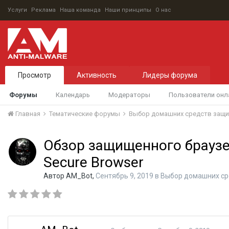
Услуги
Реклама
Наша команда
Наши принципы
О нас
Просмотр
Активность
Лидеры форума
Форумы
Календарь
Модераторы
Пользователи онл
Главная
Тематические форумы
Выбор домашних средств защ
Обзор защищенного браузе
Secure Browser
Автор
AM_Bot
,
Сентябрь 9, 2019
в
Выбор домашних ср