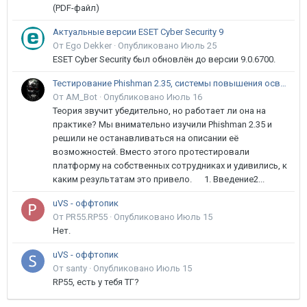
(PDF-файл)
Актуальные версии ESET Cyber Security 9
От Ego Dekker ·
Опубликовано
Июль 25
ESET Cyber Security был обновлён до версии 9.0.6700.
Тестирование Phishman 2.35, системы повышения осведомлённости пользователей в сфере ИБ
От AM_Bot ·
Опубликовано
Июль 16
Теория звучит убедительно, но работает ли она на
практике? Мы внимательно изучили Phishman 2.35 и
решили не останавливаться на описании её
возможностей. Вместо этого протестировали
платформу на собственных сотрудниках и удивились, к
каким результатам это привело. 1. Введение2...
uVS - оффтопик
От PR55.RP55 ·
Опубликовано
Июль 15
Нет.
uVS - оффтопик
От santy ·
Опубликовано
Июль 15
RP55, есть у тебя ТГ?