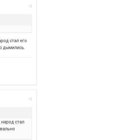
арод стал его
но дымились.
о народ стал
квально