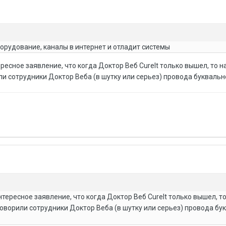
орудование, каналы в интернет и отладит системы
ресное заявление, что когда Доктор Веб CureIt только вышел, то н
рили сотрудники Доктор Веба (в шутку или серьез) провода букваль
нтересное заявление, что когда Доктор Веб CureIt только вышел, т
к говорили сотрудники Доктор Веба (в шутку или серьез) провода бу