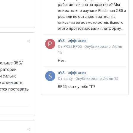
работает ли она на практике? Мы
внимательно изучили Phishman 2.35 и
решили не останавливаться на
описании её возможностей. Вместо
этого протестировали платформу...
uVS - оффтопик
От PR55.RP55 ·
Опубликовано
Июль
15
Нет.
больше 35G/
оратории
uVS - оффтопик
и сильно
От santy ·
Опубликовано
Июль 15
е стоимость
RP55, есть у тебя ТГ?
ется поставить