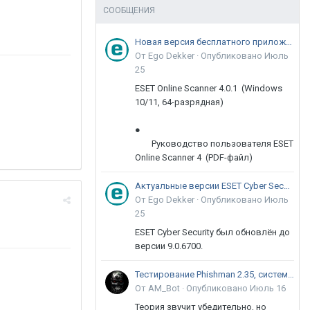
СООБЩЕНИЯ
Новая версия бесплатного приложения ESET Online Scanner доступна пользователям
От Ego Dekker ·
Опубликовано
Июль
25
ESET Online Scanner 4.0.1 (Windows
10/11, 64-разрядная)
●
Руководство пользователя ESET
Online Scanner 4 (PDF-файл)
Актуальные версии ESET Cyber Security 9
От Ego Dekker ·
Опубликовано
Июль
25
ESET Cyber Security был обновлён до
версии 9.0.6700.
Тестирование Phishman 2.35, системы повышения осведомлённости пользователей в сфере ИБ
От AM_Bot ·
Опубликовано
Июль 16
Теория звучит убедительно, но