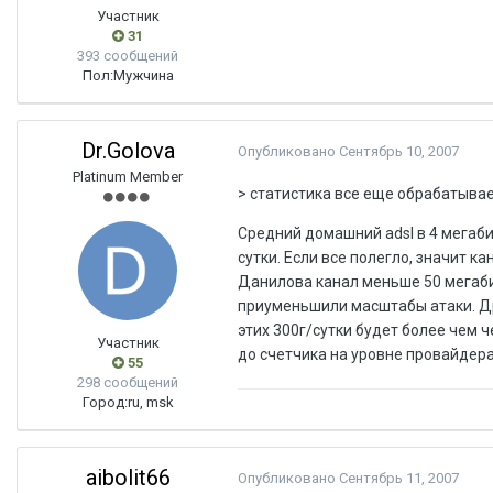
Участник
31
393 сообщений
Пол:
Мужчина
Dr.Golova
Опубликовано
Сентябрь 10, 2007
Platinum Member
> статистика все еще обрабатывае
Средний домашний adsl в 4 мегаби
сутки. Если все полегло, значит к
Данилова канал меньше 50 мегабит
приуменьшили масштабы атаки. Др
этих 300г/сутки будет более чем 
Участник
до счетчика на уровне провайдера 
55
298 сообщений
Город:
ru, msk
aibolit66
Опубликовано
Сентябрь 11, 2007