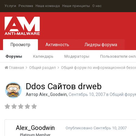
Услуги
Реклама
Наша команда
Наши принципы
О нас
Просмотр
Активность
Лидеры форума
Форумы
Календарь
Модераторы
Пользователи онл
Главная
Общий раздел
Общий форум по информационной безо
Ddos Сайтов drweb
Автор
Alex_Goodwin
,
Сентябрь 10, 2007
в
Общий форум
Alex_Goodwin
Опубликовано
Сентябрь 10, 2007
Platinum Member