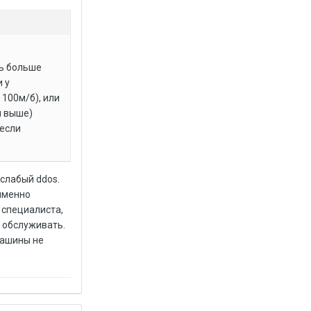
ть больше
и у
100м/б), или
и выше)
 если
 слабый ddos.
 именно
 специалиста,
о обслуживать.
 машины не