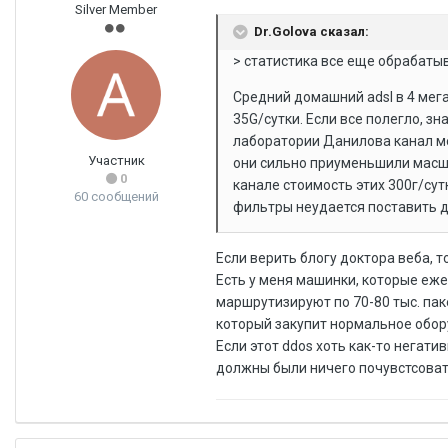
Silver Member
Dr.Golova сказал:
> статистика все еще обрабаты
Средний домашний adsl в 4 мег
35G/сутки. Если все полегло, з
лаборатории Данилова канал ме
Участник
они сильно приуменьшили масшт
0
канале стоимость этих 300г/сут
60 сообщений
фильтры неудается поставить д
Если верить блогу доктора веба, то
Есть у меня машинки, которые еж
маршрутизируют по 70-80 тыс. пак
который закупит нормальное обору
Если этот ddos хоть как-то негати
должны были ничего почувстсоват