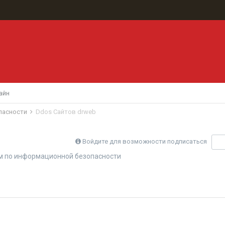
айн
пасности
Ddos Сайтов drweb
Войдите для возможности подписаться
П
 по информационной безопасности