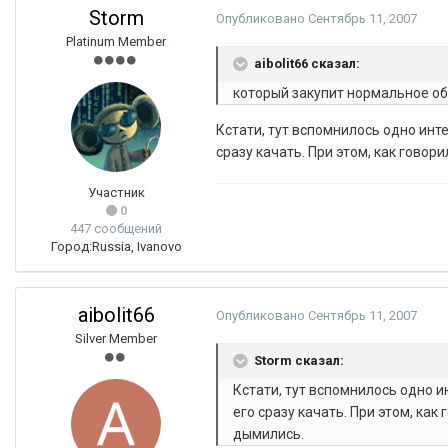
Storm
Опубликовано
Сентябрь 11, 2007
Platinum Member
aibolit66 сказал:
который закупит нормальное об
Кстати, тут вспомнилось одно инте
сразу качать. При этом, как гово
Участник
0
447 сообщений
Город:
Russia, Ivanovo
aibolit66
Опубликовано
Сентябрь 11, 2007
Silver Member
Storm сказал:
Кстати, тут вспомнилось одно и
его сразу качать. При этом, ка
дымились.