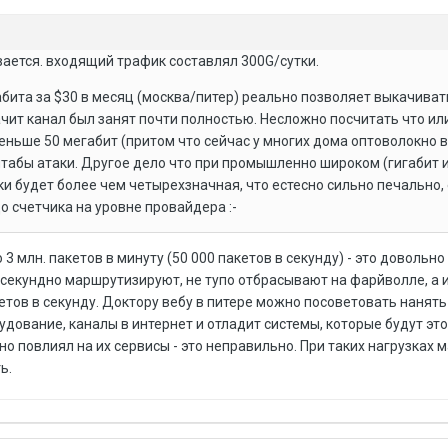
вается. входящий трафик составлял 300G/сутки.
абита за $30 в месяц (москва/питер) реально позволяет выкачива
начит канал был занят почти полностью. Несложно посчитать что ил
ньше 50 мегабит (притом что сейчас у многих дома оптоволокно в 
абы атаки. Другое дело что при промышленно широком (гигабит 
ки будет более чем четырехзначная, что естесно сильно печально,
о счетчика на уровне провайдера :-
 3 млн. пакетов в минуту (50 000 пакетов в секунду) - это довольно
есекундно маршрутизируют, не тупо отбрасывают на фарйволле, а
етов в секунду. Доктору вебу в питере можно посоветовать нанять
дование, каналы в интернет и отладит системы, которые будут эт
вно повлиял на их сервисы - это неправильно. При таких нагрузках
ь.