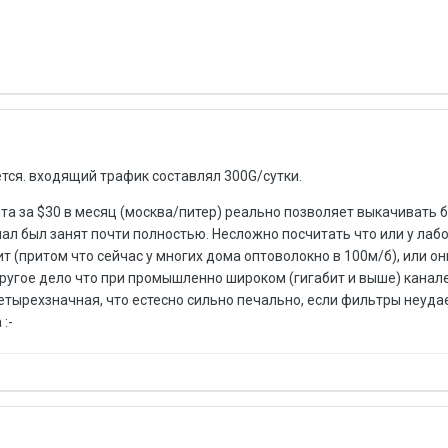
тся. входящий трафик составлял 300G/сутки.
та за $30 в месяц (москва/питер) реально позволяет выкачивать 
анал был занят почти полностью. Несложно посчитать что или у лаб
 (притом что сейчас у многих дома оптоволокно в 100м/б), или он
угое дело что при промышленно широком (гигабит и выше) канал
четырехзначная, что естесно сильно печально, если фильтры неуда
:-