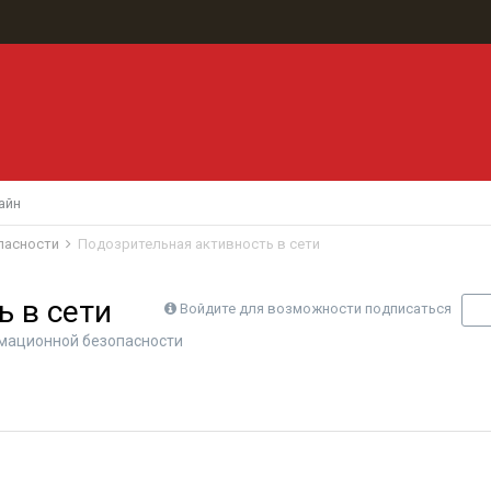
айн
пасности
Подозрительная активность в сети
ь в сети
Войдите для возможности подписаться
П
мационной безопасности