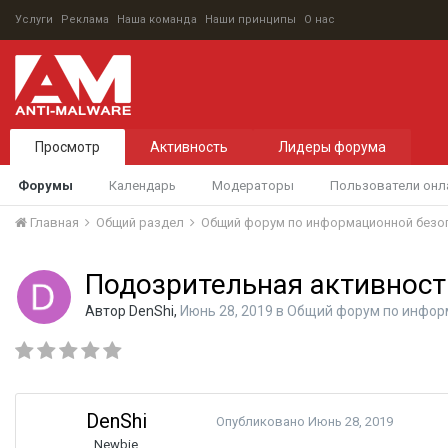
Услуги
Реклама
Наша команда
Наши принципы
О нас
Просмотр
Активность
Лидеры форума
Форумы
Календарь
Модераторы
Пользователи онл
Главная
Общий раздел
Общий форум по информационной безо
Подозрительная активност
Автор
DenShi
,
Июнь 28, 2019
в
Общий форум по инфор
DenShi
Опубликовано
Июнь 28, 2019
Newbie