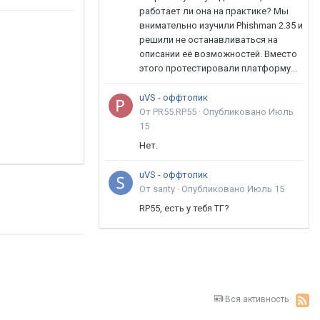
работает ли она на практике? Мы
внимательно изучили Phishman 2.35 и
решили не останавливаться на
описании её возможностей. Вместо
этого протестировали платформу...
uVS - оффтопик
От PR55.RP55 ·
Опубликовано
Июль
15
Нет.
uVS - оффтопик
От santy ·
Опубликовано
Июль 15
RP55, есть у тебя ТГ?
Вся активность