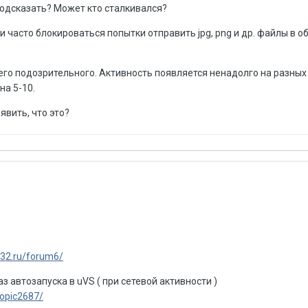
одсказать? Может кто сталкивался?
и часто блокироваться попытки отправить jpg, png и др. файлы в о
го подозрительного. Активность появляется ненадолго на разных 
на 5-10.
вить, что это?
d32.ru/forum6/
з автозапуска в uVS ( при сетевой активности )
topic2687/