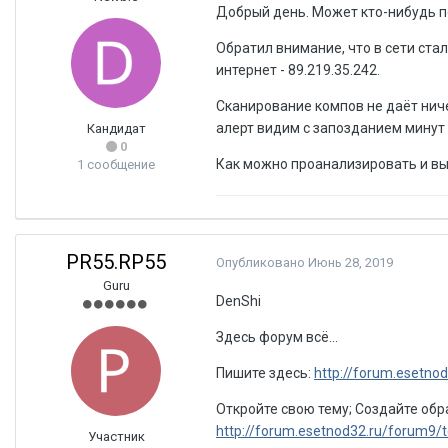
Добрый день. Может кто-нибудь п
Обратил внимание, что в сети стал
интернет - 89.219.35.242.
Сканирование компов не даёт ниче
алерт видим с запозданием минут 
Кандидат
0
Как можно проанализировать и выя
1 сообщение
PR55.RP55
Опубликовано
Июнь 28, 2019
Guru
DenShi
Здесь форум всё...
Пишите здесь:
http://forum.esetno
Откройте свою тему; Создайте обра
http://forum.esetnod32.ru/forum9/
Участник