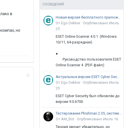
СООБЩЕНИЯ
блако в
Новая версия бесплатного приложения ESET Online Scanner доступна пользователям
От Ego Dekker ·
Опубликовано
Июль
25
компах, но
ESET Online Scanner 4.0.1 (Windows
10/11, 64-разрядная)
●
Руководство пользователя ESET
Online Scanner 4 (PDF-файл)
Актуальные версии ESET Cyber Security 9
От Ego Dekker ·
Опубликовано
Июль
25
ESET Cyber Security был обновлён до
версии 9.0.6700.
Тестирование Phishman 2.35, системы повышения осведомлённости пользователей в сфере ИБ
От AM_Bot ·
Опубликовано
Июль 16
Теория звучит убедительно, но